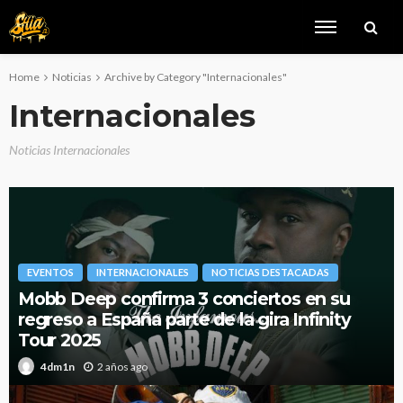
Home
Noticias
Archive by Category "Internacionales"
Internacionales
Noticias Internacionales
EVENTOS
INTERNACIONALES
NOTICIAS DESTACADAS
Mobb Deep confirma 3 conciertos en su
regreso a España parte de la gira Infinity
Tour 2025
2 años ago
4dm1n