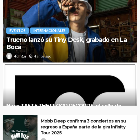
EVENTOS
INTERNACIONALES
Trueno lanzó su Tiny Desk, grabado en La
Boca
4 años ago
4dm1n
Nace TASTE THE FLOOR RECORDS, el sello de
referencia de música urbana en castellano
Mobb Deep confirma 3 conciertos en su
regreso a España parte de la gira Infinity
Tour 2025