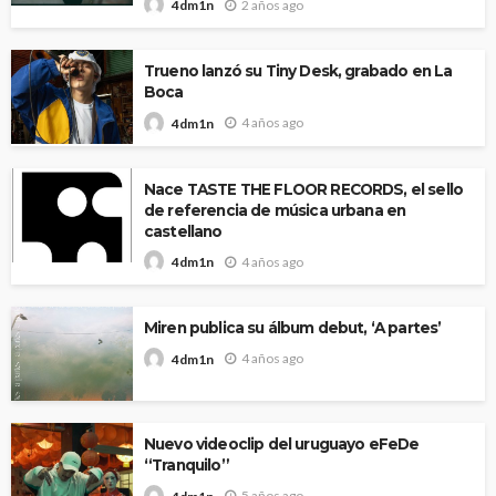
2 años ago
4dm1n
Trueno lanzó su Tiny Desk, grabado en La
Boca
4 años ago
4dm1n
Nace TASTE THE FLOOR RECORDS, el sello
de referencia de música urbana en
castellano
4 años ago
4dm1n
Miren publica su álbum debut, ‘A partes’
4 años ago
4dm1n
Nuevo videoclip del uruguayo eFeDe
“Tranquilo”
5 años ago