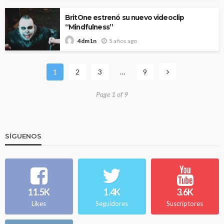
BritOne estrenó su nuevo videoclip
“Mindfulness”
5 años ago
4dm1n
1
2
3
…
9
Page 1 of 9
SÍGUENOS
11.5K
1.4K
3.6K
Likes
Seguidores
Suscriptores