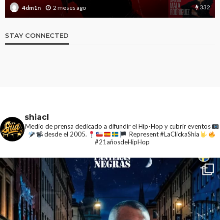
332
2 meses ago
4dm1n
STAY CONNECTED
shiacl
Medio de prensa dedicado a difundir el Hip-Hop y cubrir eventos
desde el 2005.
Represent #LaClickaShia
#21añosdeHipHop