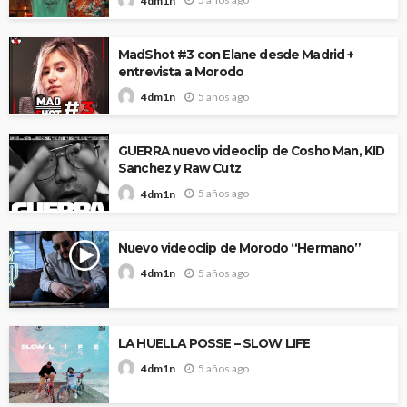
4dm1n
MadShot #3 con Elane desde Madrid +
entrevista a Morodo
5 años ago
4dm1n
GUERRA nuevo videoclip de Cosho Man, KID
Sanchez y Raw Cutz
5 años ago
4dm1n
Nuevo videoclip de Morodo “Hermano”
5 años ago
4dm1n
LA HUELLA POSSE – SLOW LIFE
5 años ago
4dm1n