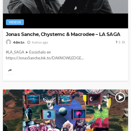
VIDEOS
Jonas Sanche, Chystemc & Macrodee – LA SAGA
2.1k
4 años ago
4dm1n
#LA_SAGA ➤ Escúchalo en
https://JonasSanche.lnk.to/DAKNOWLEDGE...