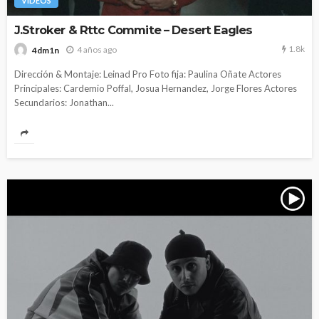
VIDEOS
J.Stroker & Rttc Commite – Desert Eagles
1.8k
4 años ago
4dm1n
Dirección & Montaje: Leinad Pro Foto fija: Paulina Oñate Actores
Principales: Cardemio Poffal, Josua Hernandez, Jorge Flores Actores
Secundarios: Jonathan...