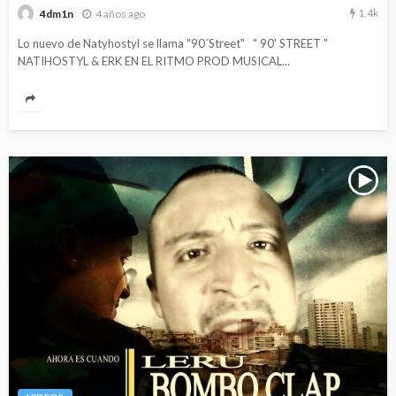
1.4k
4 años ago
4dm1n
Lo nuevo de Natyhostyl se llama "90´Street" " 90' STREET "
NATIHOSTYL & ERK EN EL RITMO PROD MUSICAL...