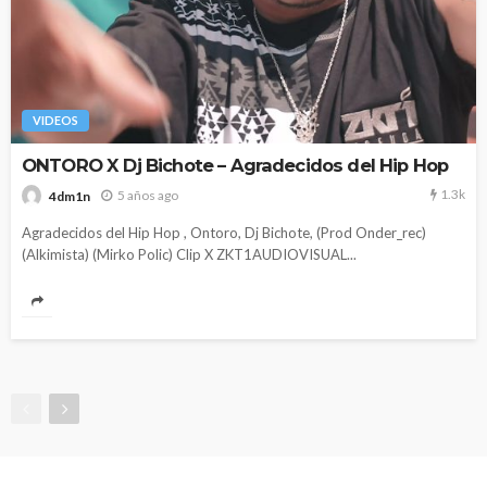
VIDEOS
ONTORO X Dj Bichote – Agradecidos del Hip Hop
1.3k
5 años ago
4dm1n
Agradecidos del Hip Hop , Ontoro, Dj Bichote, (Prod Onder_rec)
(Alkimista) (Mirko Polic) Clip X ZKT1AUDIOVISUAL...