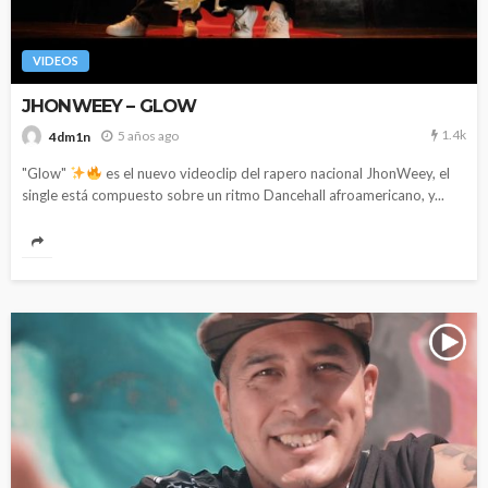
VIDEOS
JHONWEEY – GLOW
1.4k
5 años ago
4dm1n
"Glow"
es el nuevo videoclip del rapero nacional JhonWeey, el
single está compuesto sobre un ritmo Dancehall afroamericano, y...