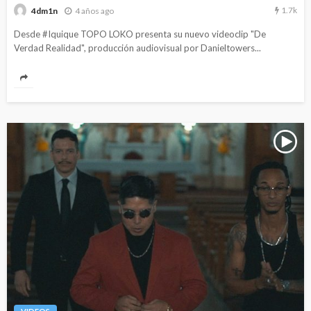
1.7k
4 años ago
4dm1n
Desde #Iquique TOPO LOKO presenta su nuevo videoclip "De
Verdad Realidad", producción audiovisual por Danieltowers...