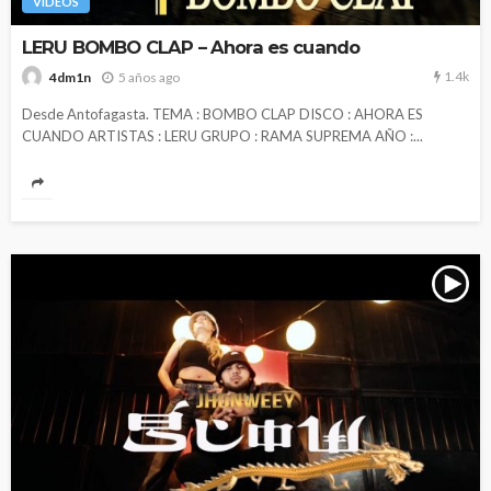
VIDEOS
LERU BOMBO CLAP – Ahora es cuando
1.4k
5 años ago
4dm1n
Desde Antofagasta. TEMA : BOMBO CLAP DISCO : AHORA ES
CUANDO ARTISTAS : LERU GRUPO : RAMA SUPREMA AÑO :...