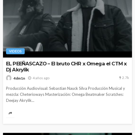
VIDEOS
EL PEEÑASCAZO – El bruto CHR x Omega el CTM x
Dj Akrylik
2.7k
4 años ago
4dm1n
Producción Audiovisual: Sebastian Nauck Silva Producción Musical y
mezcla: Cheterioways Masterización: Omega Beatmaker Scratches:
Deejay Akrylik...