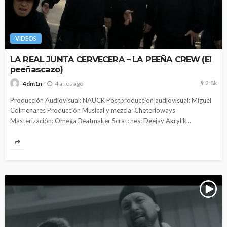
VIDEOS
LA REAL JUNTA CERVECERA – LA PEEÑA CREW (El
peeñascazo)
2.8k
4 años ago
4dm1n
Producción Audiovisual: NAUCK Postproduccion audiovisual: Miguel
Colmenares Producción Musical y mezcla: Cheterioways
Masterización: Omega Beatmaker Scratches: Deejay Akrylik...