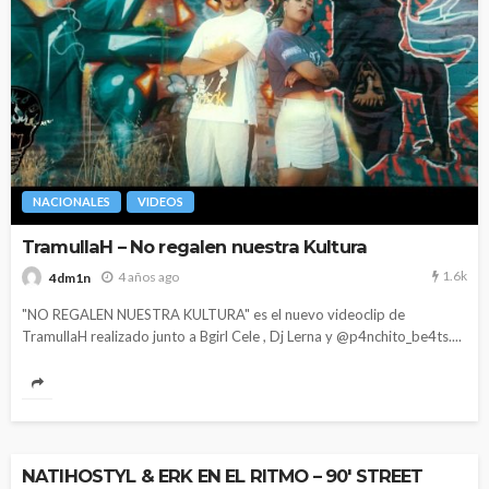
NACIONALES
VIDEOS
TramullaH – No regalen nuestra Kultura
1.6k
4 años ago
4dm1n
"NO REGALEN NUESTRA KULTURA" es el nuevo videoclip de
TramullaH realizado junto a Bgirl Cele , Dj Lerna y @p4nchito_be4ts....
NATIHOSTYL & ERK EN EL RITMO – 90′ STREET