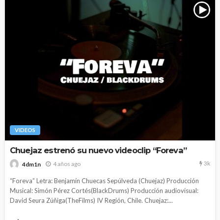
VIDEOS
Chuejaz estrenó su nuevo videoclip “Foreva”
3k
4 años ago
4dm1n
“Foreva” Letra: Benjamín Chuecas Sepúlveda (Chuejaz) Producción
Musical: Simón Pérez Cortés(BlackDrums) Producción audiovisual:
David Seura Zúñiga(TheFilms) IV Región, Chile. Chuejaz:...