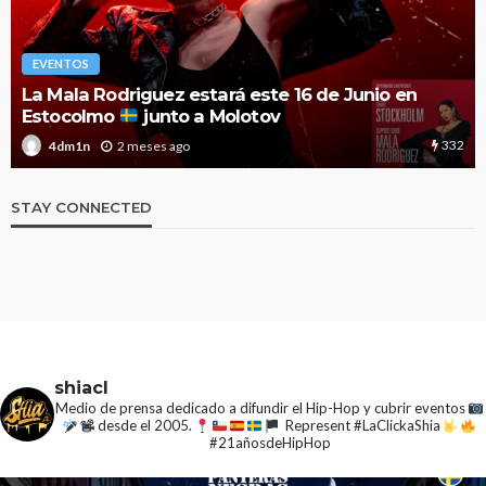
EVENTOS
La Mala Rodriguez estará este 16 de Junio en
Estocolmo
junto a Molotov
332
2 meses ago
4dm1n
STAY CONNECTED
shiacl
Medio de prensa dedicado a difundir el Hip-Hop y cubrir eventos
desde el 2005.
Represent #LaClickaShia
#21añosdeHipHop