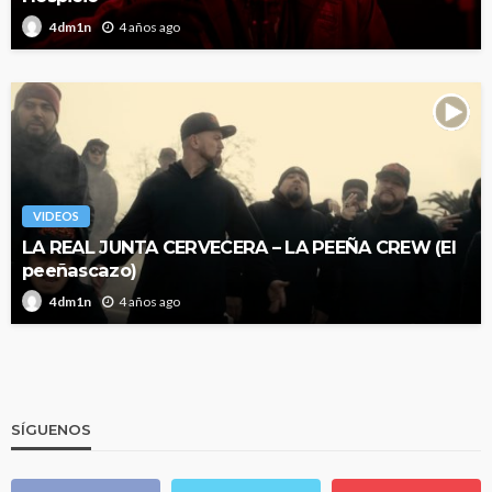
4 años ago
4dm1n
VIDEOS
LA REAL JUNTA CERVECERA – LA PEEÑA CREW (El
peeñascazo)
4 años ago
4dm1n
SÍGUENOS