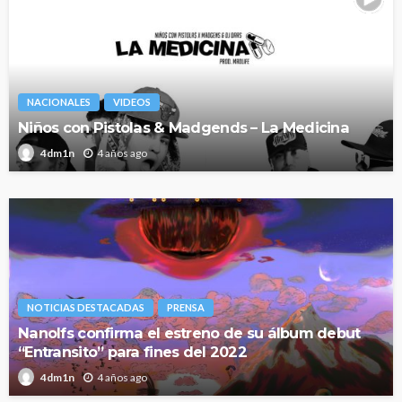
NACIONALES
VIDEOS
Niños con Pistolas & Madgends – La Medicina
4 años ago
4dm1n
NOTICIAS DESTACADAS
PRENSA
Nanolfs confirma el estreno de su álbum debut
“Entransito” para fines del 2022
4 años ago
4dm1n