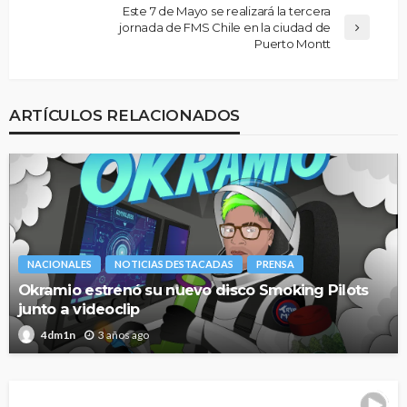
Este 7 de Mayo se realizará la tercera
jornada de FMS Chile en la ciudad de
Puerto Montt
ARTÍCULOS RELACIONADOS
NACIONALES
NOTICIAS DESTACADAS
PRENSA
Okramio estrenó su nuevo disco Smoking Pilots
junto a videoclip
3 años ago
4dm1n