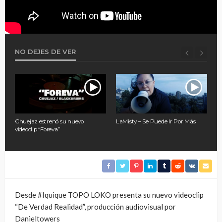
NO DEJES DE VER
HR
Chuejaz estrenó su nuevo
LaMisty – Se Puede Ir Por Más
N
videoclip “Foreva”
L
Desde #Iquique TOPO LOKO presenta su nuevo videoclip
“De Verdad Realidad”, producción audiovisual por
Danieltowers