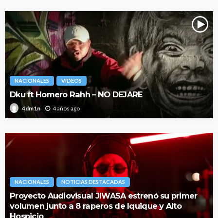
NACIONALES
VIDEOS
Dku ft Homero Rahh – NO DEJARE
4 años ago
4dm1n
NACIONALES
NOTICIAS DESTACADAS
Proyecto Audiovisual JIWASA estrenó su primer
volumen junto a 8 raperos de Iquique y Alto
Hospicio