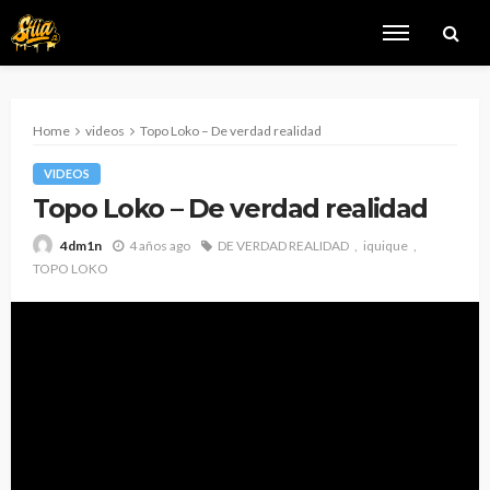
Home
videos
Topo Loko – De verdad realidad
VIDEOS
Topo Loko – De verdad realidad
4 años ago
DE VERDAD REALIDAD
iquique
4dm1n
TOPO LOKO