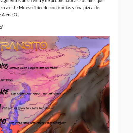
fragmentos de su vida y de problemáticas sociales que
izo a este Mc escribiendo con ironías y una pizca de
e A ene O .
o”