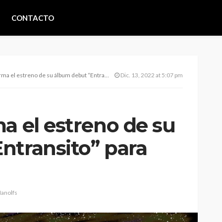
CONTACTO
estreno de su álbum debut “Entransito” para fines del 2022
Dic. 13, 2022 at 5:07 pm
a el estreno de su
ntransito” para
anolfs