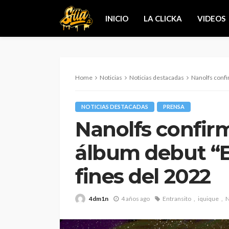
INICIO
LA CLICKA
VIDEOS
Home
Noticias
Noticias destacadas
Nanolfs confirma el 
NOTICIAS DESTACADAS
PRENSA
Nanolfs confirm
álbum debut “E
fines del 2022
4dm1n
4 años ago
Entransito
iquique
N