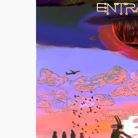
EVENTOS
Vico C vuelve a Chi
confirma soldout a
días de su concier
23 de Mayo en Mov