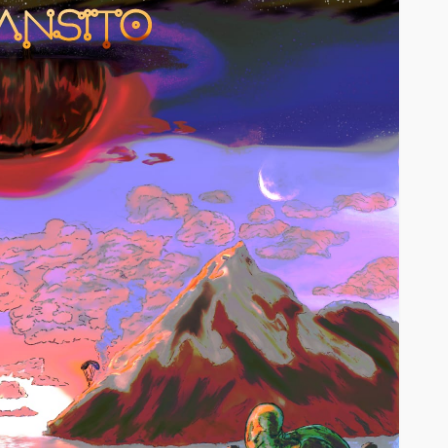
EVENTOS
le y
 casi 10
La Mala Rodriguez estará
to de este
este 16 de Junio en
istar
Estocolmo
junto a