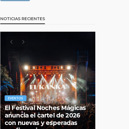
NOTICIAS RECIENTES
EVENTOS
EVENTOS
El Festival Noches Mágicas
Todo lo q
anuncia el cartel de 2026
sobre la
con nuevas y esperadas
2026 de 