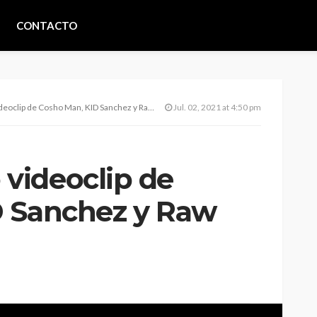
CONTACTO
clip de Cosho Man, KID Sanchez y Raw Cutz
Jul. 02, 2021 at 4:50 pm
videoclip de
D Sanchez y Raw