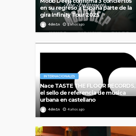
Mobb Deep confirma 3 conciertos
en su regreso a España parte de la
gira Infinity Tour 2025
4dm1n
2 años ago
INTERNACIONALES
Nace TASTE THE FLOOR RECORDS,
el sello de referencia de música
urbana en castellano
4dm1n
4 años ago