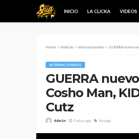
INICIO
LA CLICKA
VIDEOS
Home
Noticias
Internacionales
GUERRA nuevo video
INTERNACIONALES
GUERRA nuevo 
Cosho Man, KI
Cutz
4dm1n
5 años ago
No tags