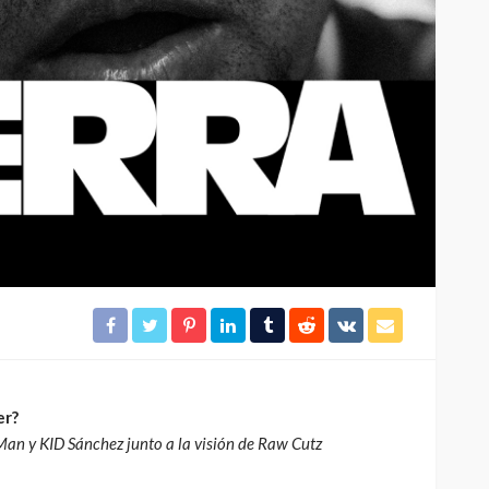
Molotov
325
332
4dm1n
2 meses ago
er?
an y KID Sánchez junto a la visión de Raw Cutz