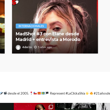
INTERNACIONALES
MadShot #3 con Elane desde
Madrid + entrevista a Morodo
4dm1n
5 años ago
desde el 2005.
Represent #LaClickaShia
#21añosd