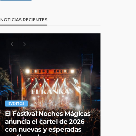
NOTICIAS RECIENTES
EVENTOS
EVENTOS
El Festival Noches Mágicas
Todo lo q
anuncia el cartel de 2026
sobre la
con nuevas y esperadas
2026 de 