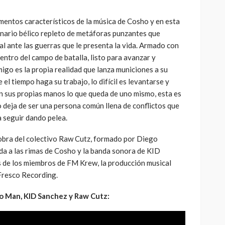
ementos característicos de la música de Cosho y en esta
enario bélico repleto de metáforas punzantes que
al ante las guerras que le presenta la vida. Armado con
entro del campo de batalla, listo para avanzar y
migo es la propia realidad que lanza municiones a su
e el tiempo haga su trabajo, lo difícil es levantarse y
n sus propias manos lo que queda de uno mismo, esta es
o deja de ser una persona común llena de conflictos que
a seguir dando pelea.
obra del colectivo Raw Cutz, formado por Diego
ida a las rimas de Cosho y la banda sonora de KID
 de los miembros de FM Krew, la producción musical
 Fresco Recording.
ho Man, KID Sanchez y Raw Cutz: