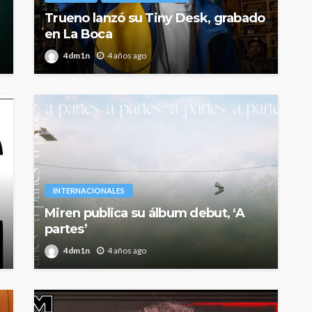
Trueno lanzó su Tiny Desk, grabado
en La Boca
4dm1n
4 años ago
INTERNACIONALES
Miren publica su álbum debut, ‘A
partes’
4dm1n
4 años ago