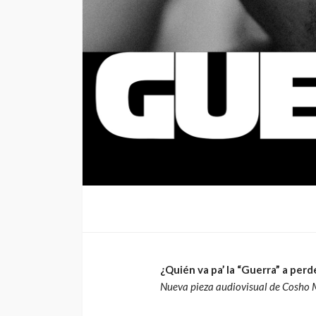
Arena
4dm1n
3 meses ago
¿Quién va pa’ la “Guerra” a perd
Nueva pieza audiovisual de Cosho M