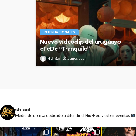
INTERNACIONALES
Nuevo videoclip del uruguayo
eFeDe “Tranquilo”
4dm1n
5 años ago
shiacl
Medio de prensa dedicado a difundir el Hip-Hop y cubrir eventos