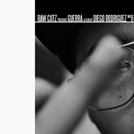
EVENTOS
Vico C vuelve a Chi
confirma soldout a
días de su concier
23 de Mayo en Mov