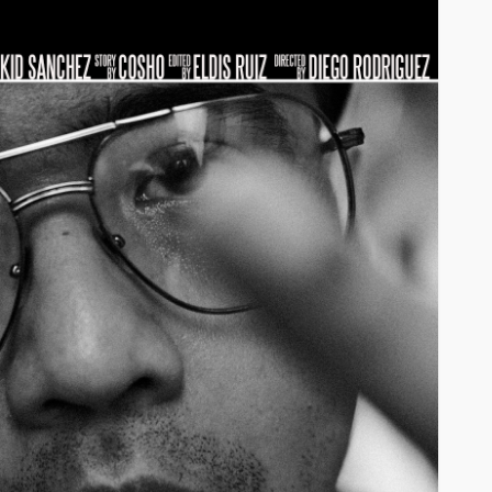
EVENTOS
le y
 casi 10
La Mala Rodriguez estará
to de este
este 16 de Junio en
istar
Estocolmo
junto a