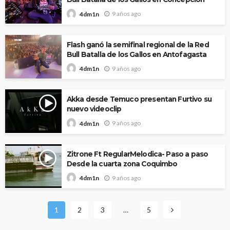
9 años ago
4dm1n
Flash ganó la semifinal regional de la Red
Bull Batalla de los Gallos en Antofagasta
9 años ago
4dm1n
Akka desde Temuco presentan Furtivo su
nuevo videoclip
9 años ago
4dm1n
Zitrone Ft RegularMelodica- Paso a paso
Desde la cuarta zona Coquimbo
9 años ago
4dm1n
1
2
3
…
5