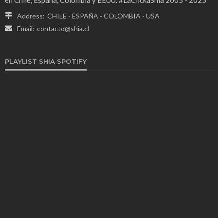
en Chile, España, Colombia y EEUU. #LaClickaShia 2005 - 2025
Address:
CHILE - ESPAÑA - COLOMBIA - USA
Email:
contacto@shia.cl
PLAYLIST SHIA SPOTIFY