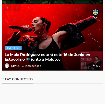
EVENTOS
La Mala Rodriguez estará este 16 de Junio en
Estocolmo
junto a Molotov
332
2 meses ago
4dm1n
STAY CONNECTED