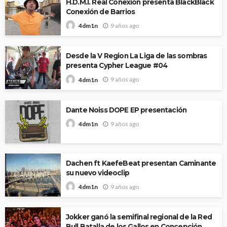
H.D.M.I. Real Conexión presenta BlackBlack
Conexión de Barrios
9 años ago
4dm1n
Desde la V Region La Liga de las sombras
presenta Cypher League #04
9 años ago
4dm1n
Dante Noiss DOPE EP presentación
9 años ago
4dm1n
Dachen ft KaefeBeat presentan Caminante
su nuevo videoclip
9 años ago
4dm1n
Jokker ganó la semifinal regional de la Red
Bull Batalla de los Gallos en Concepción