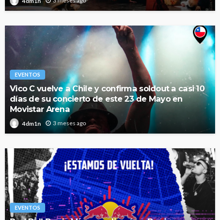
3 meses ago
4dm1n
EVENTOS
Vico C vuelve a Chile y confirma soldout a casi 10
días de su concierto de este 23 de Mayo en
Movistar Arena
3 meses ago
4dm1n
EVENTOS