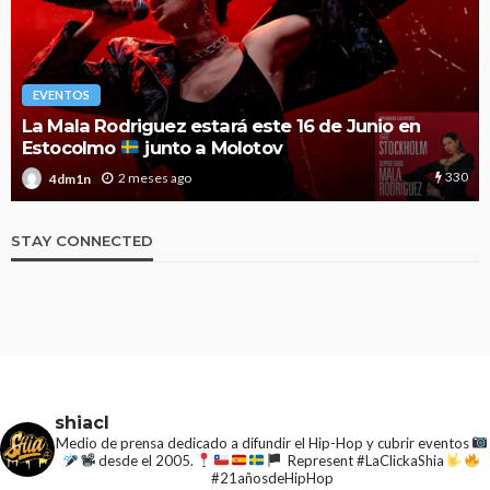
EVENTOS
El Festival Noches Mágicas anuncia el cartel de
2026 con nuevas y esperadas confirmaciones
1.9k
3 meses ago
4dm1n
STAY CONNECTED
shiacl
Medio de prensa dedicado a difundir el Hip-Hop y cubrir eventos
desde el 2005.
Represent #LaClickaShia
#21añosdeHipHop