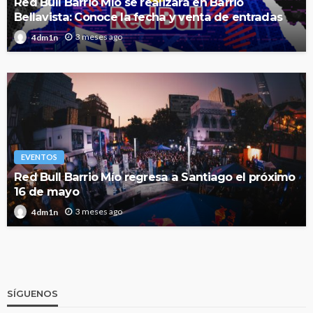
Red Bull Barrio Mío se realizará en Barrio
Bellavista: Conoce la fecha y venta de entradas
3 meses ago
4dm1n
EVENTOS
Red Bull Barrio Mío regresa a Santiago el próximo
16 de mayo
3 meses ago
4dm1n
SÍGUENOS