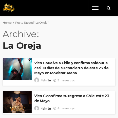
Home
Posts Tagged "La Oreja"
Archive
La Oreja
Vico C vuelve a Chile y confirma soldout a
casi 10 días de su concierto de este 23 de
Mayo en Movistar Arena
3 meses ago
4dm1n
Vico C confirma su regreso a Chile este 23
de Mayo
4 meses ago
4dm1n