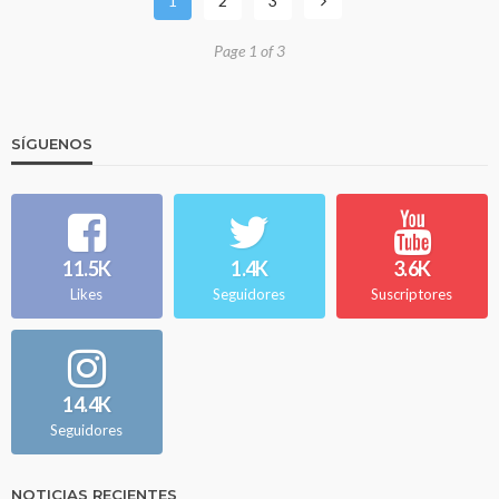
1
2
3
Page 1 of 3
SÍGUENOS
11.5K
1.4K
3.6K
Likes
Seguidores
Suscriptores
14.4K
Seguidores
NOTICIAS RECIENTES