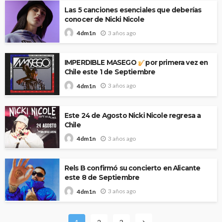
Las 5 canciones esenciales que deberías
conocer de Nicki Nicole
3 años ago
4dm1n
IMPERDIBLE MASEGO
por primera vez en
Chile este 1 de Septiembre
3 años ago
4dm1n
Este 24 de Agosto Nicki Nicole regresa a
Chile
3 años ago
4dm1n
Rels B confirmó su concierto en Alicante
este 8 de Septiembre
3 años ago
4dm1n