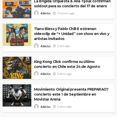
La Brígida Orquesta & Ana Tijoux confirman
soldout para su concierto del 17 de enero
7 meses ago
4dm1n
Tiano Bless y Pablo Chill-E estrenan
videoclip de “+ Unidad” con show en vivo y
artistas invitados
1 año ago
4dm1n
King Kong Click confirma su último
concierto en Chile este 24 de Agosto
2 años ago
4dm1n
Movimiento Original presenta PREPARAO?
concierto este 1 de Septiembre en
Movistar Arena
2 años ago
4dm1n