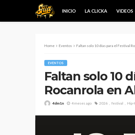
INICIO
LA CLICKA
VIDEOS
Home
Eventos
Faltan solo 10 días para el Festival R
EVENTOS
Faltan solo 10 d
Rocanrola en A
4dm1n
4 meses ago
2026
festival
Hip-