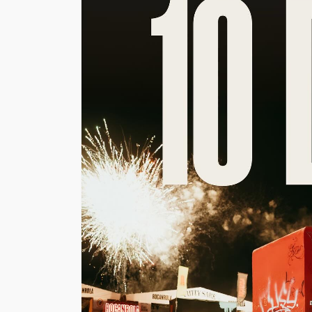
EVENTOS
Vico C vuelve a Chi
confirma soldout a
días de su concier
23 de Mayo en Mov