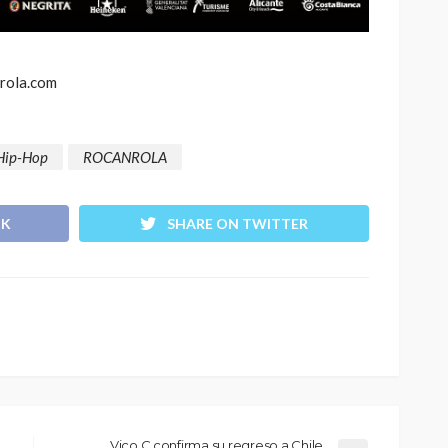
nrola.com
Hip-Hop
ROCANROLA
OK
SHARE ON TWITTER
Vico C confirma su regreso a Chile