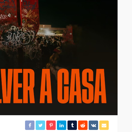
Molotov
326
333
4dm1n
2 meses ago