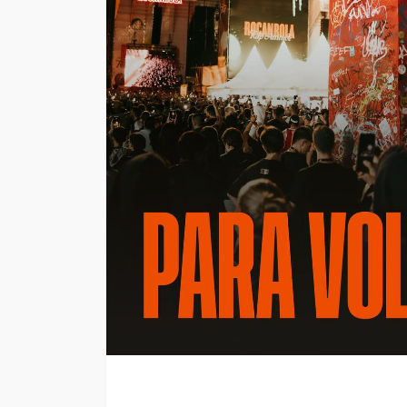
Arena
4dm1n
3 meses ago