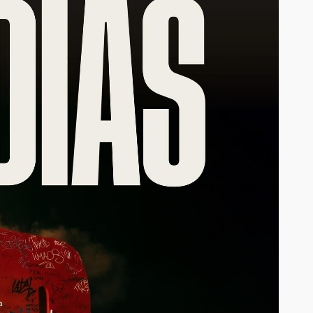
EVENTOS
le y
 casi 10
La Mala Rodriguez estará
to de este
este 16 de Junio en
istar
Estocolmo
junto a