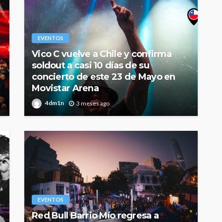
EVENTOS
Vico C vuelve a Chile y confirma
soldout a casi 10 días de su
concierto de este 23 de Mayo en
Movistar Arena
4dm1n
3 meses ago
EVENTOS
Red Bull Barrio Mío regresa a