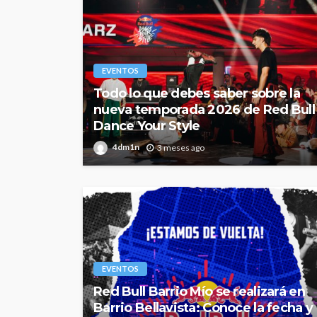
EVENTOS
Todo lo que debes saber sobre la
nueva temporada 2026 de Red Bull
Dance Your Style
4dm1n
3 meses ago
EVENTOS
Red Bull Barrio Mío se realizará en
Barrio Bellavista: Conoce la fecha y