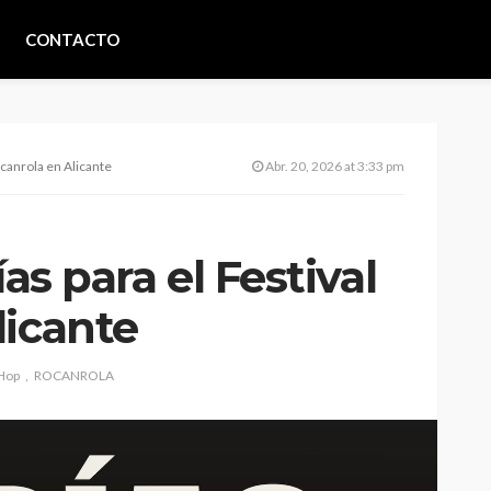
CONTACTO
ocanrola en Alicante
Abr. 20, 2026 at 3:33 pm
ías para el Festival
licante
Hop
ROCANROLA