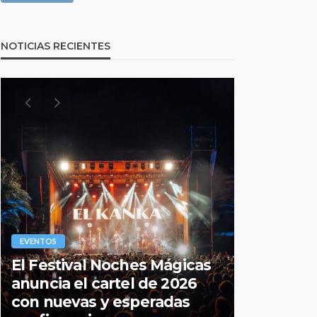
NOTICIAS RECIENTES
EVENTOS
EVENTOS
El Festival Noches Mágicas
Todo lo q
anuncia el cartel de 2026
sobre la
con nuevas y esperadas
2026 de 