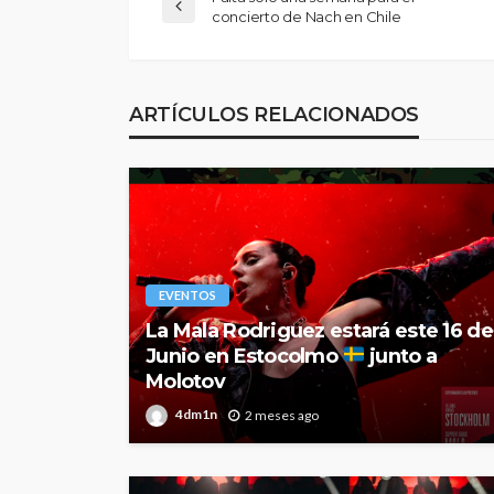
concierto de Nach en Chile
ARTÍCULOS RELACIONADOS
EVENTOS
La Mala Rodriguez estará este 16 de
Junio en Estocolmo
junto a
Molotov
4dm1n
2 meses ago