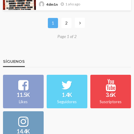
1 año ago
4dm1n
1
2
Page 1 of 2
SÍGUENOS
11.5K
1.4K
3.6K
Likes
Seguidores
Suscriptores
14.4K