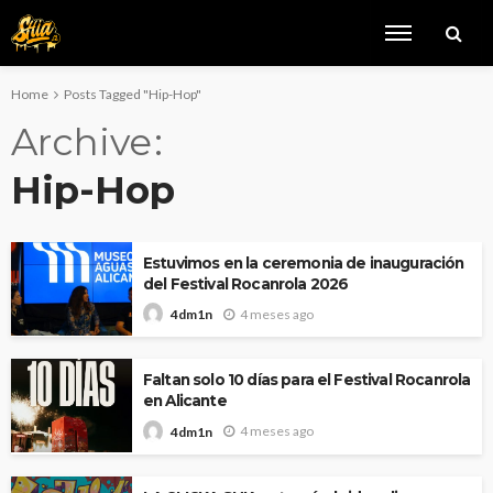
Home
Posts Tagged "Hip-Hop"
Archive
Hip-Hop
Estuvimos en la ceremonia de inauguración
del Festival Rocanrola 2026
4 meses ago
4dm1n
Faltan solo 10 días para el Festival Rocanrola
en Alicante
4 meses ago
4dm1n