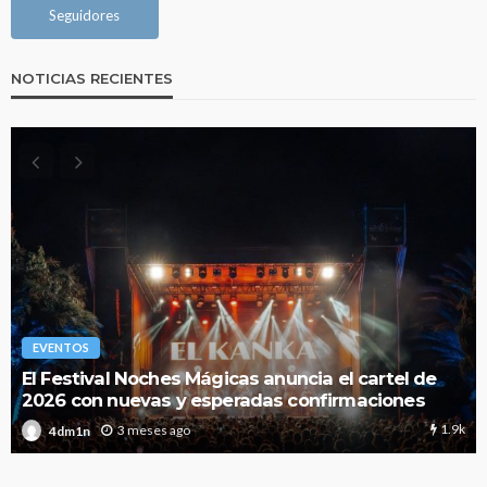
Seguidores
NOTICIAS RECIENTES
EVENTOS
Todo lo que debes saber sobre la nueva
temporada 2026 de Red Bull Dance Your Style
368
3 meses ago
4dm1n