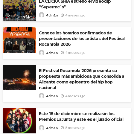
LA CLICKA SHIA estrenó el videoclip
“Supermc´s”
4 meses ago
4dm1n
Conoce los horarios confirmados de
presentaciones de los artistas del Festival
Rocanrola 2026
4 meses ago
4dm1n
El Festival Rocanrola 2026 presenta su
propuesta más ambiciosa que consolida a
Alicante como epicentro del hip hop
nacional
4 meses ago
4dm1n
Este 18 de diciembre se realizarán los
Premios LaJunta y este es el jurado oficial
8 meses ago
4dm1n