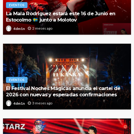
EVENTOS
La Mala Rodriguez estará este 16 de Junio en
Estocolmo
junto a Molotov
2 meses ago
4dm1n
EVENTOS
El Festival Noches Mágicas anuncia el cartel de
2026 con nuevas y esperadas confirmaciones
3 meses ago
4dm1n