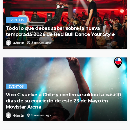
EVENTOS
Todo lo que debes saber sobre la nueva
temporada 2026 de Red Bull Dance Your Style
3 meses ago
4dm1n
EVENTOS
Vico C vuelve a Chile y confirma soldout a casi 10
días de su concierto de este 23 de Mayo en
Movistar Arena
3 meses ago
4dm1n