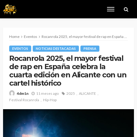
Home
Eventos
Rocanrola 2025, el mayor festival de rap en España celebra la cuarta edición en Alicante con un cartel histórico
EVENTOS
NOTICIAS DESTACADAS
PRENSA
Rocanrola 2025, el mayor festival
de rap en España celebra la
cuarta edición en Alicante con un
cartel histórico
11 meses ago
2025
ALICANTE
4dm1n
Festival Rocanrola
Hip-Hop