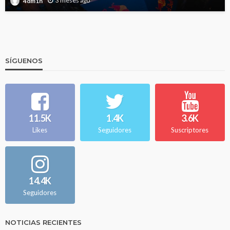
3 meses ago
4dm1n
SÍGUENOS
11.5K
1.4K
3.6K
Likes
Seguidores
Suscriptores
14.4K
Seguidores
NOTICIAS RECIENTES