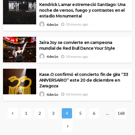
Kendrick Lamar estremeció Santiago: Una
noche de versos, fuego y contrastes en el
estadio Monumental
10 meses ago
4dm1n
Jaïra Joy se convierte en campeona
mundial de Red Bull Dance Your Style
10 meses ago
4dm1n
Kase.O confirmó el concierto fin de gira “33
ANIVERSARIO” este 20 de diciembre en
Zaragoza
10 meses ago
4dm1n
1
2
3
4
5
6
…
168