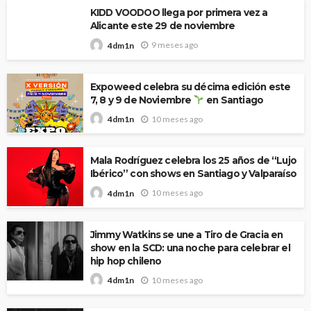
KIDD VOODOO llega por primera vez a
Alicante este 29 de noviembre
9 meses ago
4dm1n
Expoweed celebra su décima edición este
7, 8 y 9 de Noviembre
en Santiago
10 meses ago
4dm1n
Mala Rodríguez celebra los 25 años de “Lujo
Ibérico” con shows en Santiago y Valparaíso
10 meses ago
4dm1n
Jimmy Watkins se une a Tiro de Gracia en
show en la SCD: una noche para celebrar el
hip hop chileno
10 meses ago
4dm1n