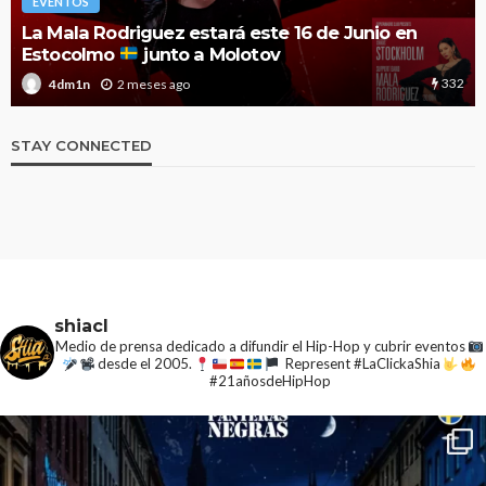
EVENTOS
El Festival Noches Mágicas anuncia el cartel de
2026 con nuevas y esperadas confirmaciones
1.9k
3 meses ago
4dm1n
STAY CONNECTED
shiacl
Medio de prensa dedicado a difundir el Hip-Hop y cubrir eventos
desde el 2005.
Represent #LaClickaShia
#21añosdeHipHop