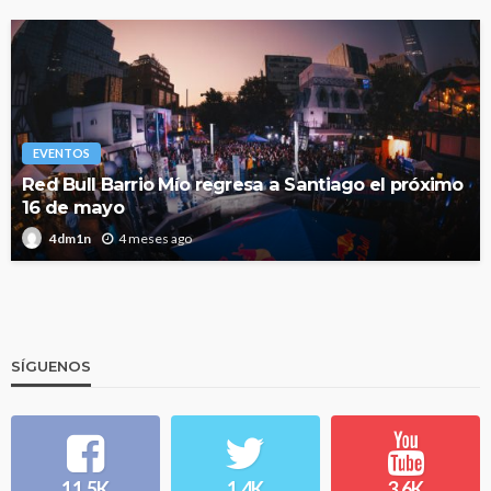
EVENTOS
Red Bull Barrio Mío regresa a Santiago el próximo
16 de mayo
4 meses ago
4dm1n
SÍGUENOS
11.5K
1.4K
3.6K