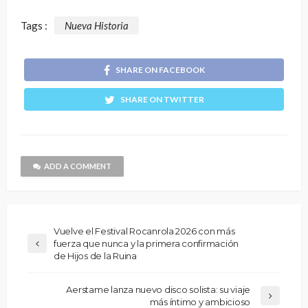
Tags :
Nueva Historia
SHARE ON FACEBOOK
SHARE ON TWITTER
ADD A COMMENT
Vuelve el Festival Rocanrola 2026 con más
fuerza que nunca y la primera confirmación
de Hijos de la Ruina
Aerstame lanza nuevo disco solista: su viaje
más íntimo y ambicioso