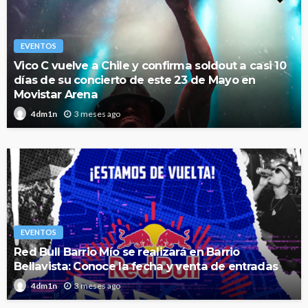
EVENTOS
Vico C vuelve a Chile y confirma soldout a casi 10
días de su concierto de este 23 de Mayo en
Movistar Arena
3 meses ago
4dm1n
EVENTOS
Red Bull Barrio Mío se realizará en Barrio
Bellavista: Conoce la fecha y venta de entradas
3 meses ago
4dm1n