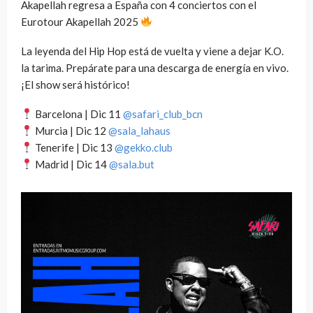
Akapellah regresa a España con 4 conciertos
con el
Eurotour Akapellah 2025
La leyenda del Hip Hop está de vuelta y viene a dejar K.O.
la tarima. Prepárate para una descarga de energía en vivo.
¡El show será histórico!
Barcelona | Dic 11
@safari_club_bcn
Murcia | Dic 12
@sala_lahaus
Tenerife | Dic 13
@gekko.club
Madrid | Dic 14
@sala.but