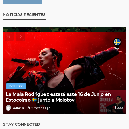
NOTICIAS RECIENTES
EVENTOS
El Festival Noches Mágicas anuncia el cartel de
2026 con nuevas y esperadas confirmaciones
1.9k
3 meses ago
4dm1n
STAY CONNECTED