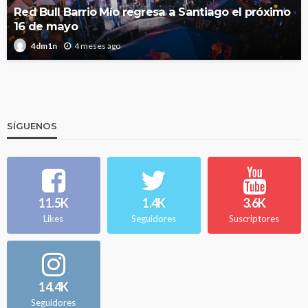
Red Bull Barrio Mío regresa a Santiago el próximo
16 de mayo
4 meses ago
4dm1n
SÍGUENOS
11.5K
1.4K
3.6K
Likes
Seguidores
Suscriptores
14.4K
Seguidores