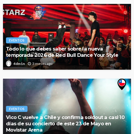
EVENTOS
Todo lo que debes saber sobre la nueva
temporada 2026 de Red Bull Dance Your Style
3 meses ago
4dm1n
EVENTOS
Vico C vuelve a Chile y confirma soldout a casi 10
días de su concierto de este 23 de Mayo en
Movistar Arena