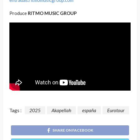
entradas.ritmomusicgroup.com
Produce
RITMO MUSIC GROUP
Tags :
2025
Akapellah
españa
Eurotour
SHARE ON FACEBOOK