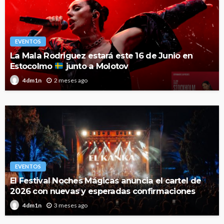
EVENTOS
La Mala Rodriguez estará este 16 de Junio en
Estocolmo
junto a Molotov
2 meses ago
4dm1n
EVENTOS
El Festival Noches Mágicas anuncia el cartel de
2026 con nuevas y esperadas confirmaciones
3 meses ago
4dm1n