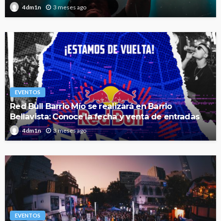
3 meses ago
4dm1n
EVENTOS
Red Bull Barrio Mío se realizará en Barrio
Bellavista: Conoce la fecha y venta de entradas
3 meses ago
4dm1n
EVENTOS