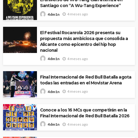
Santiago con “A Wu-Tang Experience”
4 meses ago
4dm1n
El Festival Rocanrola 2026 presenta su
propuesta más ambiciosa que consolida a
Alicante como epicentro del hip hop
nacional
4 meses ago
4dm1n
Final Internacional de Red Bull Batalla agota
todas las entradas en el Movistar Arena
4 meses ago
4dm1n
Conoce a los 16 MCs que competirán en la
Final Internacional de Red Bull Batalla 2026
4 meses ago
4dm1n