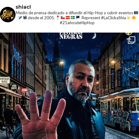
shiacl
Medio de prensa dedicado a difundir el Hip-Hop y cubrir eventos
desde el 2005.
Represent #LaClickaShia
#21añosdeHipHop