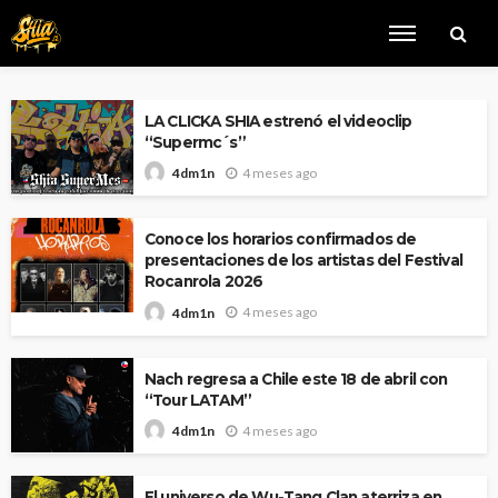
LA CLICKA SHIA estrenó el videoclip
“Supermc´s”
4 meses ago
4dm1n
Conoce los horarios confirmados de
presentaciones de los artistas del Festival
Rocanrola 2026
4 meses ago
4dm1n
Nach regresa a Chile este 18 de abril con
“Tour LATAM”
4 meses ago
4dm1n
El universo de Wu-Tang Clan aterriza en