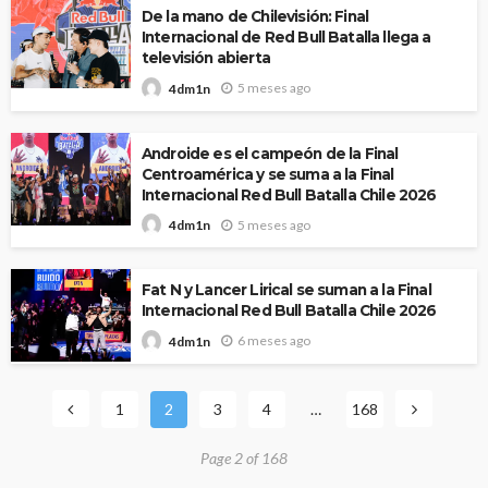
De la mano de Chilevisión: Final
Internacional de Red Bull Batalla llega a
televisión abierta
5 meses ago
4dm1n
Androide es el campeón de la Final
Centroamérica y se suma a la Final
Internacional Red Bull Batalla Chile 2026
5 meses ago
4dm1n
Fat N y Lancer Lirical se suman a la Final
Internacional Red Bull Batalla Chile 2026
6 meses ago
4dm1n
1
2
3
4
…
168
Page 2 of 168