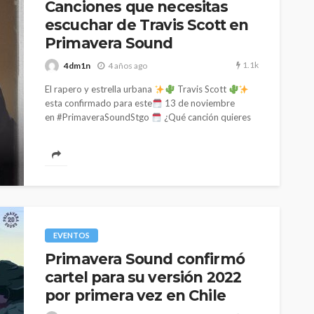
Canciones que necesitas
escuchar de Travis Scott en
Primavera Sound
1.1k
4dm1n
4 años ago
El rapero y estrella urbana
Travis Scott
esta confirmado para este
13 de noviembre
en #PrimaveraSoundStgo
¿Qué canción quieres
ver...
EVENTOS
Primavera Sound confirmó
cartel para su versión 2022
por primera vez en Chile