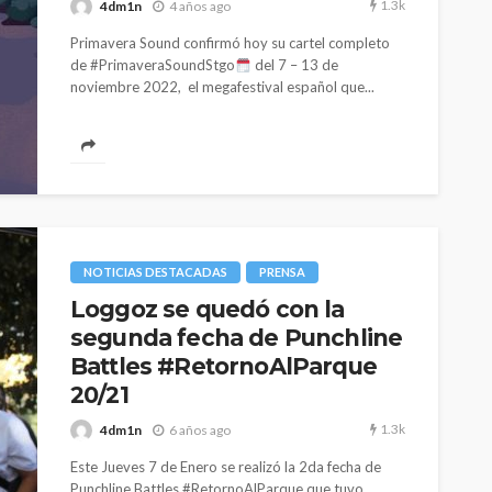
1.3k
4dm1n
4 años ago
Primavera Sound confirmó hoy su cartel completo
de #PrimaveraSoundStgo
del 7 – 13 de
noviembre 2022, el megafestival español que...
NOTICIAS DESTACADAS
PRENSA
Loggoz se quedó con la
segunda fecha de Punchline
Battles #RetornoAlParque
20/21
1.3k
4dm1n
6 años ago
Este Jueves 7 de Enero se realizó la 2da fecha de
Punchline Battles #RetornoAlParque que tuvo