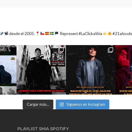
desde el 2005.
Represent #LaClickaShia
#21añosd
Cargar más...
Síguenos en Instagram
PLAYLIST SHIA SPOTIFY