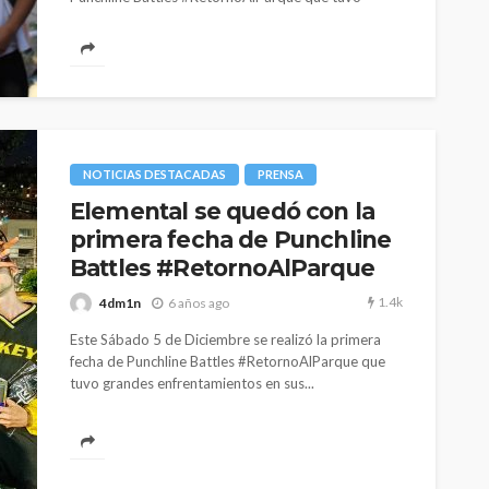
grandes enfrentamientos en sus...
NOTICIAS DESTACADAS
PRENSA
Elemental se quedó con la
primera fecha de Punchline
Battles #RetornoAlParque
1.4k
4dm1n
6 años ago
Este Sábado 5 de Diciembre se realizó la primera
fecha de Punchline Battles #RetornoAlParque que
tuvo grandes enfrentamientos en sus...