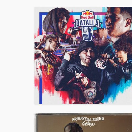
confirma soldout a
días de su concier
23 de Mayo en Mov
Arena
4dm1n
3 meses ago