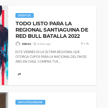
 casi 10
La Mala Rodriguez estará
to de este
este 16 de Junio en
istar
Estocolmo
junto a
EVENTOS
Molotov
TODO LISTO PARA LA
REGIONAL SANTIAGUINA DE
320
328
4dm1n
2 meses ago
RED BULL BATALLA 2022
1.4k
4dm1n
4 años ago
ESTE VIERNES ES LA ÚLTIMA REGIONAL QUE
OTORGA CUPOS PARA LA NACIONAL DEL FIN DE
AÑO EN CHILE. COMPRA TUS...
SIN CATEGORIZAR