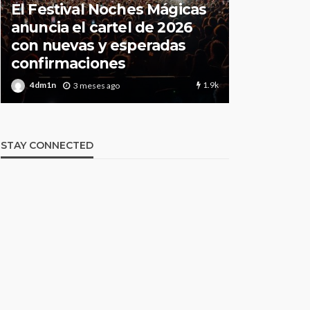
El Festival Noches Mágicas
Todo lo q
anuncia el cartel de 2026
sobre la
con nuevas y esperadas
2026 de 
confirmaciones
Your Styl
1.9k
4dm1n
4dm1n
3 meses ago
3
STAY CONNECTED