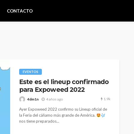
CONTACTO
EVENTOS
Este es el lineup confirmado
para Expoweed 2022
1.9k
4dm1n
4 años ago
Ayer Expoweed 2022 confirmo su Lineup oficial de
la Feria del cáñamo más grande de América.
nos tiene preparados...