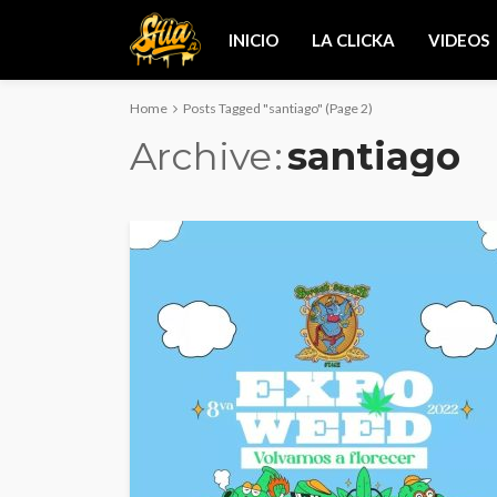
INICIO
LA CLICKA
VIDEOS
Home
Posts Tagged "santiago"
(Page 2)
Archive
santiago