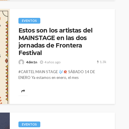
EVENTOS
Estos son los artistas del
MAINSTAGE en las dos
jornadas de Frontera
Festival
1.3k
4dm1n
4 años ago
#CARTEL MAIN STAGE
SÁBADO 14 DE
ENERO Ya estamos en enero, el mes
del #FronteraFestival 2023! Se vienen dos días con
escenarios...
EVENTOS