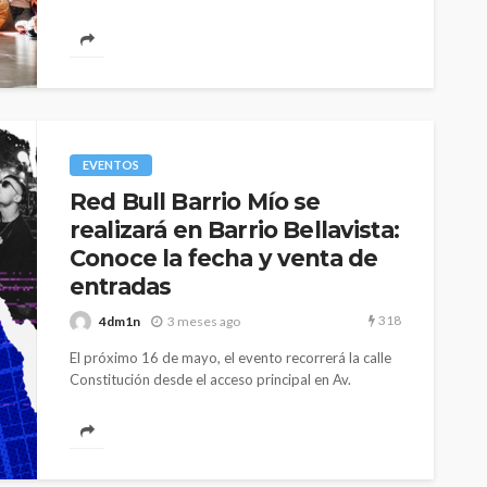
clasificatoria...
EVENTOS
Red Bull Barrio Mío se
realizará en Barrio Bellavista:
Conoce la fecha y venta de
entradas
318
4dm1n
3 meses ago
El próximo 16 de mayo, el evento recorrerá la calle
Constitución desde el acceso principal en Av.
Bellavista Venta de...
EVENTOS
le y