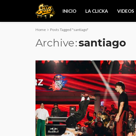
INICIO
LA CLICKA
VIDEOS
Home
Posts Tagged "santiago"
Archive
santiago