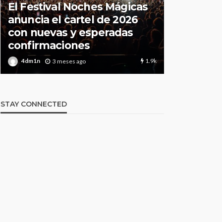
El Festival Noches Mágicas
Todo lo q
anuncia el cartel de 2026
sobre la
con nuevas y esperadas
2026 de 
confirmaciones
Your Styl
1.9k
4dm1n
4dm1n
3 meses ago
3
STAY CONNECTED