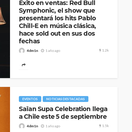
Éxito en ventas: Red Bull
Symphonic, el show que
presentará los hits Pablo
Chill-E en música clásica,
hace sold out en sus dos
fechas
1.2k
4dm1n
1 año ago
El concierto unirá a una orquesta sinfónica completa
con Pablo Chill-E para celebrar el legado del Trap
Chileno. El espectáculo que se ha...
EVENTOS
NOTICIAS DESTACADAS
Saïan Supa Celebration llega
a Chile este 5 de septiembre
1.5k
4dm1n
1 año ago