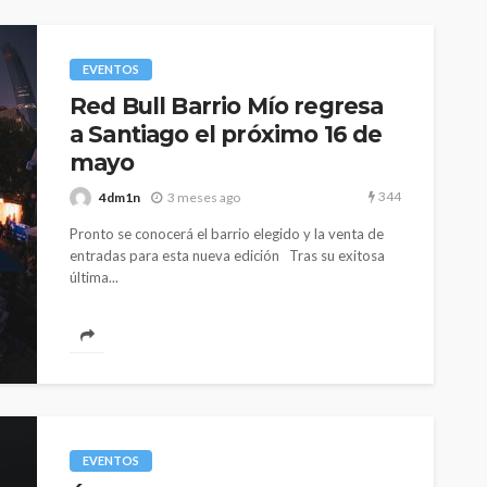
 casi 10
La Mala Rodriguez estará
to de este
este 16 de Junio en
istar
Estocolmo
junto a
EVENTOS
Molotov
Red Bull Barrio Mío regresa
a Santiago el próximo 16 de
321
329
4dm1n
2 meses ago
mayo
344
4dm1n
3 meses ago
Pronto se conocerá el barrio elegido y la venta de
entradas para esta nueva edición Tras su exitosa
última...
EVENTOS