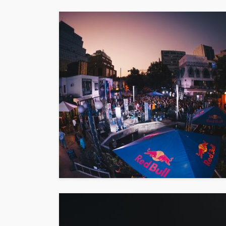
confirma soldout a
días de su concier
23 de Mayo en Mov
Arena
4dm1n
3 meses ago