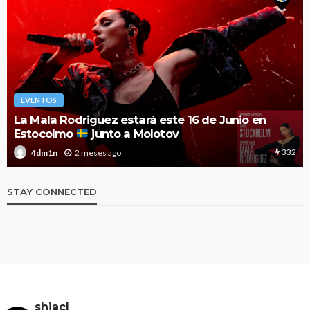
EVENTOS
La Mala Rodriguez estará este 16 de Junio en
Estocolmo
junto a Molotov
332
2 meses ago
4dm1n
STAY CONNECTED
shiacl