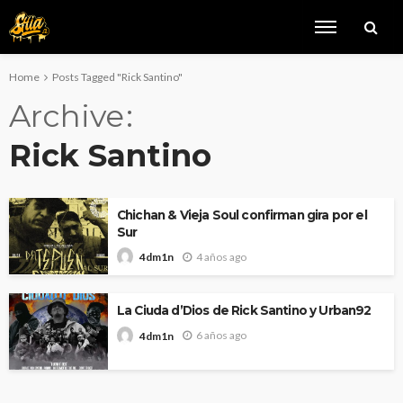
Home
Posts Tagged "Rick Santino"
Archive
Rick Santino
Chichan & Vieja Soul confirman gira por el
Sur
4 años ago
4dm1n
La Ciuda d’Dios de Rick Santino y Urban92
6 años ago
4dm1n