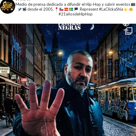
Medio de prensa dedicado a difundir el Hip-Hop y cubrir eventos
desde el 2005.
Represent #LaClickaShia
#21añosdeHipHop