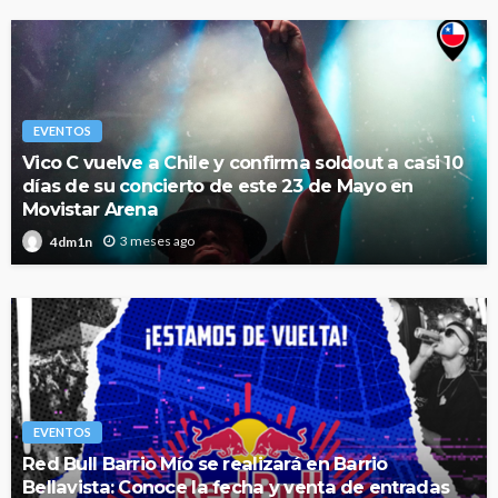
EVENTOS
Vico C vuelve a Chile y confirma soldout a casi 10
días de su concierto de este 23 de Mayo en
Movistar Arena
3 meses ago
4dm1n
EVENTOS
Red Bull Barrio Mío se realizará en Barrio
Bellavista: Conoce la fecha y venta de entradas