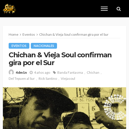
Home
Eventos
Chichan & Vieja Soul confirman gira por el Sur
EVENTOS
NACIONALES
Chichan & Vieja Soul confirman
gira por el Sur
4 años ago
Banda Fantasma
Chichan
4dm1n
Del Tepuen al Sur
Rick Santino
Viejasoul