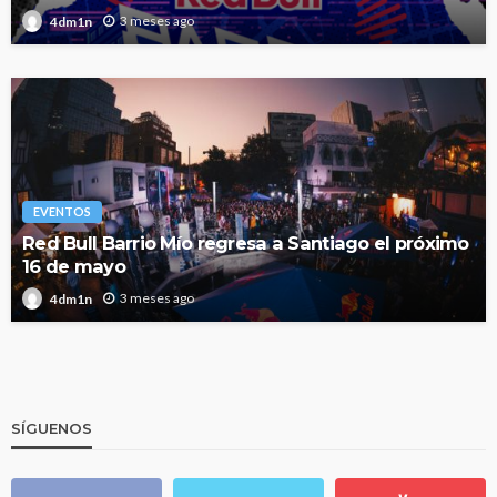
3 meses ago
4dm1n
EVENTOS
Red Bull Barrio Mío regresa a Santiago el próximo
16 de mayo
3 meses ago
4dm1n
SÍGUENOS