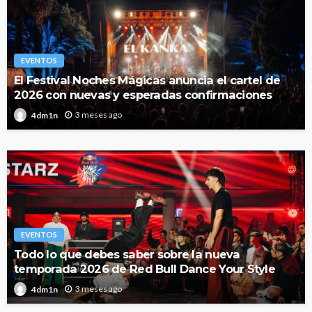
EVENTOS
El Festival Noches Mágicas anuncia el cartel de
2026 con nuevas y esperadas confirmaciones
3 meses ago
4dm1n
EVENTOS
Todo lo que debes saber sobre la nueva
temporada 2026 de Red Bull Dance Your Style
3 meses ago
4dm1n