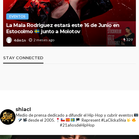
EVENTOS
El Festival Noches Mágicas anuncia el cartel de
2026 con nuevas y esperadas confirmaciones
1.9k
3 meses ago
4dm1n
STAY CONNECTED
shiacl
Medio de prensa dedicado a difundir el Hip-Hop y cubrir eventos
desde el 2005.
Represent #LaClickaShia
#21añosdeHipHop