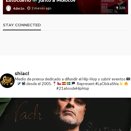
2026 con nuevas y esperadas confirmaciones
1.9k
3 meses ago
4dm1n
STAY CONNECTED
shiacl
Medio de prensa dedicado a difundir el Hip-Hop y cubrir eventos
desde el 2005.
Represent #LaClickaShia
#21añosdeHipHop