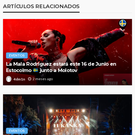
ARTÍCULOS RELACIONADOS
EVENTOS
La Mala Rodriguez estará este 16 de Junio en
Estocolmo
junto a Molotov
2 meses ago
4dm1n
EVENTOS