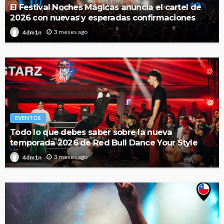
El Festival Noches Mágicas anuncia el cartel de
2026 con nuevas y esperadas confirmaciones
3 meses ago
4dm1n
EVENTOS
Todo lo que debes saber sobre la nueva
temporada 2026 de Red Bull Dance Your Style
3 meses ago
4dm1n