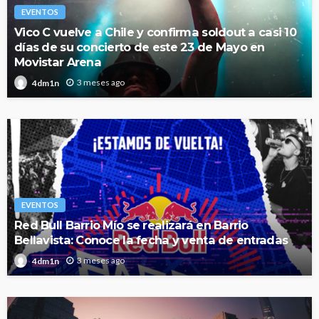
EVENTOS
Vico C vuelve a Chile y confirma soldout a casi 10
días de su concierto de este 23 de Mayo en
Movistar Arena
3 meses ago
4dm1n
EVENTOS
Red Bull Barrio Mío se realizará en Barrio
Bellavista: Conoce la fecha y venta de entradas
3 meses ago
4dm1n