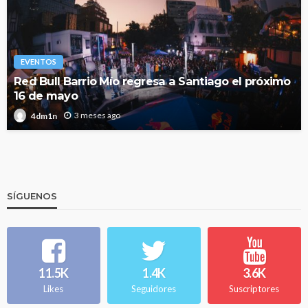
EVENTOS
Red Bull Barrio Mío regresa a Santiago el próximo
16 de mayo
3 meses ago
4dm1n
SÍGUENOS
11.5K
1.4K
3.6K
Likes
Seguidores
Suscriptores