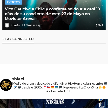
EVENTOS
La Mala Rodriguez estará este 16 de Junio en
Estocolmo
junto a Molotov
332
2 meses ago
4dm1n
STAY CONNECTED
shiacl
Medio de prensa dedicado a difundir el Hip-Hop y cubrir eventos
desde el 2005.
Represent #LaClickaShia
#21añosdeHipHop