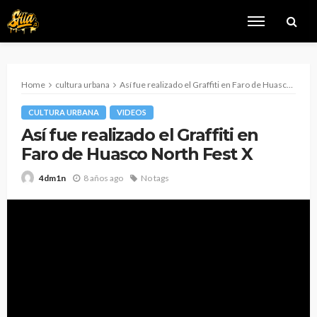
Home
cultura urbana
Así fue realizado el Graffiti en Faro de Huasco North Fest X
CULTURA URBANA
VIDEOS
Así fue realizado el Graffiti en
Faro de Huasco North Fest X
8 años ago
No tags
4dm1n