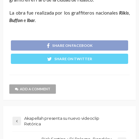
La obra fue realizada por los graffiteros nacionales
Rikis
,
Buffon
e
Ibar
.
SHARE ON FACEBOOK
SHARE ON TWITTER
ADD A COMMENT
Akapellah presenta su nuevo videoclip
Retórica
Rick Santino + Dj Pologro- Bonckley-