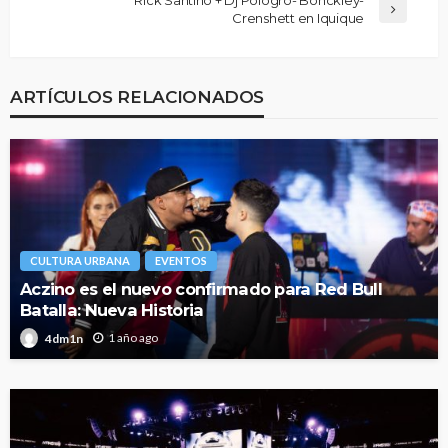
Crenshett en Iquique
ARTÍCULOS RELACIONADOS
CULTURA URBANA
EVENTOS
Aczino es el nuevo confirmado para Red Bull
Batalla: Nueva Historia
1 año ago
4dm1n