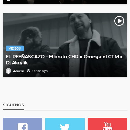
VIDEOS
EL PEEÑASCAZO – El bruto CHR x Omega el CTM x
Dj Akrylik
4 años ago
4dm1n
SÍGUENOS