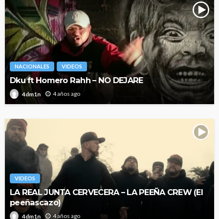
NACIONALES
VIDEOS
Dku ft Homero Rahh – NO DEJARE
4 años ago
4dm1n
VIDEOS
LA REAL JUNTA CERVECERA – LA PEEÑA CREW (El
peeñascazo)
4 años ago
4dm1n