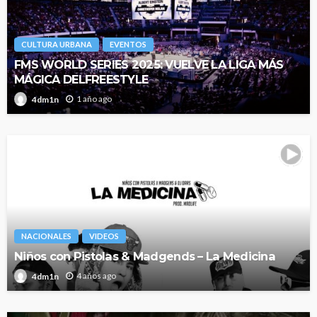
CULTURA URBANA
EVENTOS
FMS WORLD SERIES 2025: VUELVE LA LIGA MÁS
MÁGICA DELFREESTYLE
1 año ago
4dm1n
NACIONALES
VIDEOS
Niños con Pistolas & Madgends – La Medicina
4 años ago
4dm1n