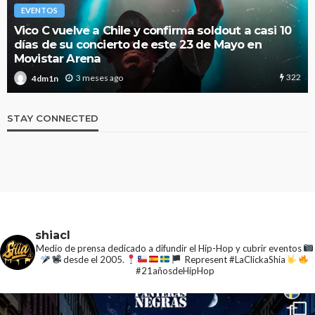
EVENTOS
Vico C vuelve a Chile y confirma soldout a casi 10
días de su concierto de este 23 de Mayo en
Movistar Arena
322
3 meses ago
4dm1n
STAY CONNECTED
shiacl
Medio de prensa dedicado a difundir el Hip-Hop y cubrir eventos
desde el 2005.
Represent #LaClickaShia
#21añosdeHipHop