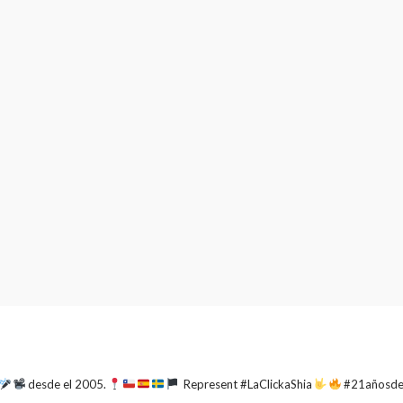
 casi 10
La Mala Rodriguez estará
to de este
este 16 de Junio en
istar
Estocolmo
junto a
Molotov
322
332
4dm1n
2 meses ago
desde el 2005.
Represent #LaClickaShia
#21añosd