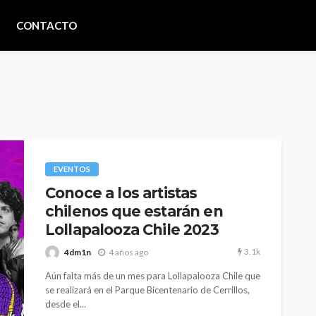
CONTACTO
EVENTOS
Conoce a los artistas
chilenos que estarán en
Lollapalooza Chile 2023
3.1k
4dm1n
4 años ago
Aún falta más de un mes para Lollapalooza Chile que
se realizará en el Parque Bicentenario de Cerrillos,
desde el...