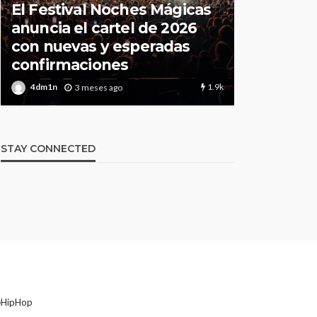
El Festival Noches Mágicas
Todo lo q
anuncia el cartel de 2026
sobre la
con nuevas y esperadas
2026 de 
confirmaciones
Your Styl
1.9k
4dm1n
4dm1n
3 meses ago
3
STAY CONNECTED
eHipHop