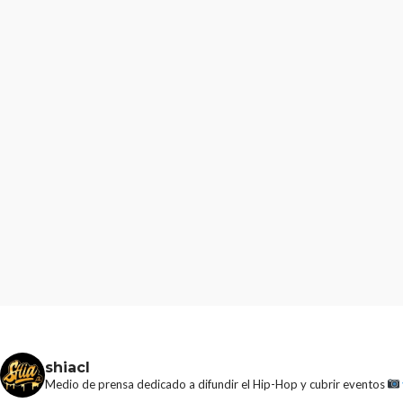
confirma soldout a
días de su concier
23 de Mayo en Mov
Arena
4dm1n
3 meses ago
shiacl
Medio de prensa dedicado a difundir el Hip-Hop y cubrir eventos