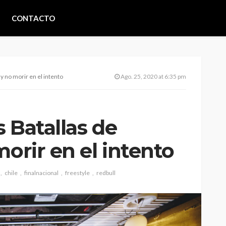
CONTACTO
y no morir en el intento
Ago. 25, 2020 at 6:35 pm
 Batallas de
morir en el intento
chile
finalnacional
freestyle
redbull