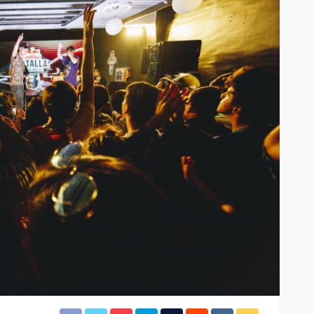
EVENTOS
le y
 casi 10
La Mala Rodriguez estará
to de este
este 16 de Junio en
istar
Estocolmo
junto a