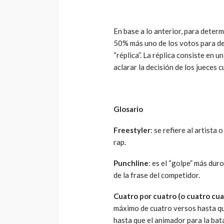
En base a lo anterior, para determ
50% más uno de los votos para der
“réplica”. La réplica consiste en u
aclarar la decisión de los jueces 
Glosario
Freestyler
: se refiere al artist
rap.
Punchline
: es el “golpe” más dur
de la frase del competidor.
Cuatro por cuatro (o cuatro cua
máximo de cuatro versos hasta que
hasta que el animador para la bat