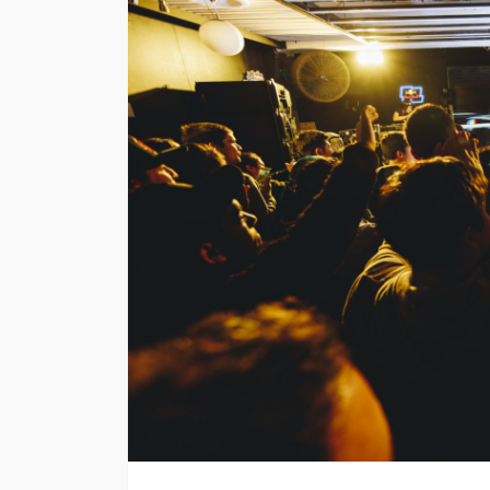
EVENTOS
Vico C vuelve a Chi
confirma soldout a
días de su concier
23 de Mayo en Mov