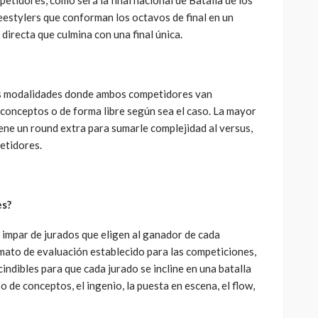
etidores, como será la final nacional de Batalla de los
reestylers que conforman los octavos de final en un
directa que culmina con una final única.
s modalidades donde ambos competidores van
conceptos o de forma libre según sea el caso. La mayor
tiene un round extra para sumarle complejidad al versus,
etidores.
es?
impar de jurados que eligen al ganador de cada
mato de evaluación establecido para las competiciones,
ndibles para que cada jurado se incline en una batalla
so de conceptos, el ingenio, la puesta en escena, el flow,