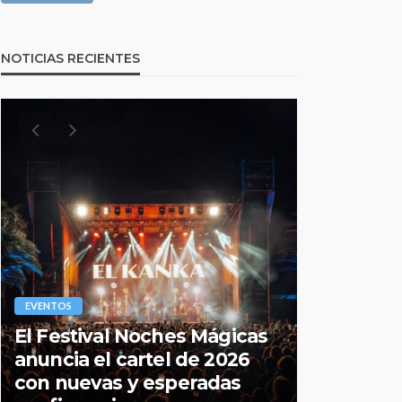
NOTICIAS RECIENTES
EVENTOS
EVENTOS
El Festival Noches Mágicas
Todo lo q
anuncia el cartel de 2026
sobre la
con nuevas y esperadas
2026 de 