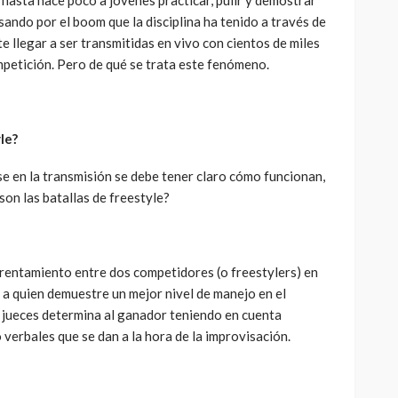
a hasta hace poco a jóvenes practicar, pulir y demostrar
sando por el boom que la disciplina ha tenido a través de
te llegar a ser transmitidas en vivo con cientos de miles
petición. Pero de qué se trata este fenómeno.
le?
e en la transmisión se debe tener claro cómo funcionan,
 son las batallas de freestyle?
frentamiento entre dos competidores (o freestylers) en
 a quien demuestre un mejor nivel de manejo en el
 jueces determina al ganador teniendo en cuenta
 verbales que se dan a la hora de la improvisación.