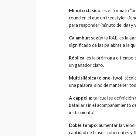
Minuto clásico
: es el formato “an
round en el que un freestyler tie
para responder (minuto de ida) y 
Calambur
: según la RAE, es la a
significado de las palabras a la q
Réplica
: es la prórroga o tiempo 
un ganador claro.
Multisilábica (o one-two)
: técni
una palabra, sino de mantener toda
A cappella
: tal cual su definició
batallar sin el acompañamiento de
instrumental.
Doble tempo
: aumentar la veloci
cantidad de frases coherentes y f