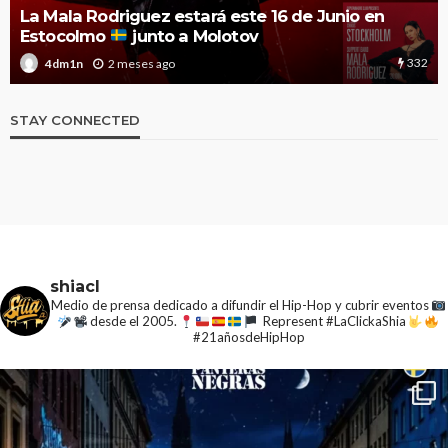
El Festival Noches Mágicas anuncia el cartel de
2026 con nuevas y esperadas confirmaciones
1.9k
3 meses ago
4dm1n
STAY CONNECTED
shiacl
Medio de prensa dedicado a difundir el Hip-Hop y cubrir eventos
desde el 2005.
Represent #LaClickaShia
#21añosdeHipHop