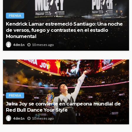
PRENSA
Kendrick Lamar estremeció Santiago: Una noche
de versos, fuego y contrastes en el estadio
Monumental
10 meses ago
4dm1n
PRENSA
Jaïra Joy se convierte en campeona mundial de
Red Bull Dance Your Style
10 meses ago
4dm1n