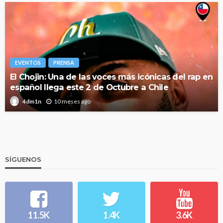
EVENTOS
PRENSA
El Chojin: Una de las voces más icónicas del rap en
español llega este 2 de Octubre a Chile
10 meses ago
4dm1n
SÍGUENOS
11.5K
1.4K
3.6K