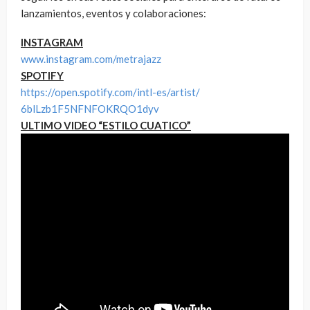
lanzamientos, eventos y colaboraciones:
INSTAGRAM
www.instagram.com/metrajazz
SPOTIFY
https://open.spotify.com/intl-
es/artist/
6blLzb1F5NFNFOKRQO1dyv
ULTIMO VIDEO “ESTILO CUATICO”