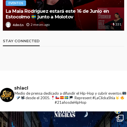
EVENTOS
El Festival Noches Mágicas anuncia el cartel de
2026 con nuevas y esperadas confirmaciones
1.9k
3 meses ago
4dm1n
STAY CONNECTED
shiacl
Medio de prensa dedicado a difundir el Hip-Hop y cubrir eventos
desde el 2005.
Represent #LaClickaShia
#21añosdeHipHop