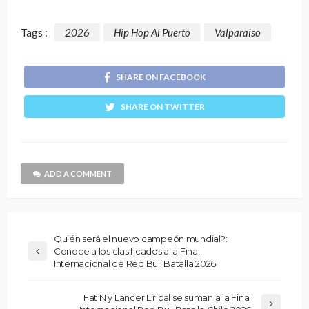
Tags :
2026
Hip Hop Al Puerto
Valparaiso
SHARE ON FACEBOOK
SHARE ON TWITTER
ADD A COMMENT
Quién será el nuevo campeón mundial?:
Conoce a los clasificados a la Final
Internacional de Red Bull Batalla 2026
Fat N y Lancer Lirical se suman a la Final