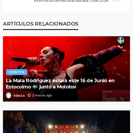
Internacional Red Bull Batalla Chile 2026
ARTÍCULOS RELACIONADOS
EVENTOS
La Mala Rodriguez estará este 16 de Junio en
Estocolmo
junto a Molotov
2 meses ago
4dm1n