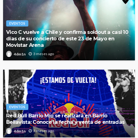
EVENTOS
Vico C vuelve a Chile y confirma soldout a casi 10
días de su concierto de este 23 de Mayo en
Movistar Arena
3 meses ago
4dm1n
EVENTOS
Red Bull Barrio Mío se realizará en Barrio
Bellavista: Conoce la fecha y venta de entradas
3 meses ago
4dm1n