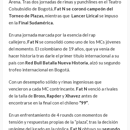
Arena. Tras dos jornadas de rimas y punchlines en el Teatro
Colsubsidio de Bogotá,
Fat N se coronó campeón del
Torneo de Plazas,
mientras que
Lancer Lirical
se impuso
en la
Final Sudamérica.
En una jornada marcada por la esencia del rap
callejero,
Fat N
se consolidó como uno de los MCs jóvenes
del momento. El colombiano de 19 años, que ya venía de
hacer historia tras darle el primer título internacional a su
país con
Red Bull Batalla Nueva Historia
, alzó su segundo
trofeo internacional en Bogotá.
Con un desempeño sólido y rimas ingeniosas que
vencieron a cada MC contrincante.
Fat N
venció a rivales
de la talla de
Bross, Rapder
y
Xhavez
antes de
encontrarse en la final con el chileno
“99”
.
En un enfrentamiento de 4 rounds con momentos de
tensión y respuestas propias de la “plaza”, tras la decisión
unánime del jurado en la réplica,
Fat N
obtuvo su
segundo