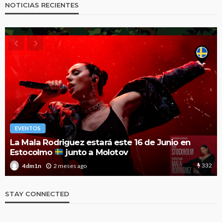
NOTICIAS RECIENTES
EVENTOS
El Festival Noches Mágicas anuncia el cartel de
2026 con nuevas y esperadas confirmaciones
1.9k
3 meses ago
4dm1n
STAY CONNECTED