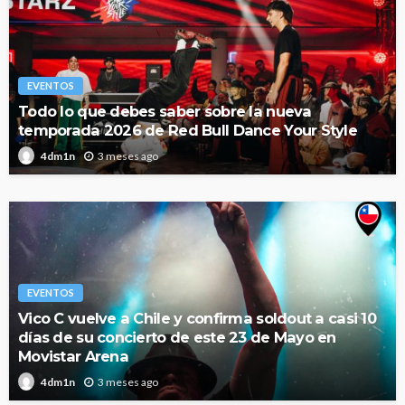
EVENTOS
Todo lo que debes saber sobre la nueva
temporada 2026 de Red Bull Dance Your Style
3 meses ago
4dm1n
EVENTOS
Vico C vuelve a Chile y confirma soldout a casi 10
días de su concierto de este 23 de Mayo en
Movistar Arena
3 meses ago
4dm1n