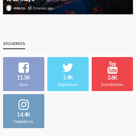
3 meses ago
4dm1n
SÍGUENOS
11.5K
1.4K
3.6K
Likes
Seguidores
Suscriptores
14.4K
Seguidores