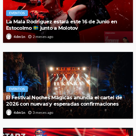
EVENTOS
La Mala Rodriguez estará este 16 de Junio en
Estocolmo
junto a Molotov
2 meses ago
4dm1n
EVENTOS
El Festival Noches Mágicas anuncia el cartel de
2026 con nuevas y esperadas confirmaciones
3 meses ago
4dm1n