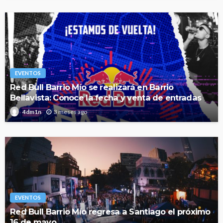
EVENTOS
Red Bull Barrio Mío se realizará en Barrio
Bellavista: Conoce la fecha y venta de entradas
3 meses ago
4dm1n
EVENTOS
Red Bull Barrio Mío regresa a Santiago el próximo
16 de mayo