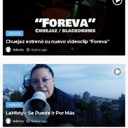
VIDEOS
Chuejaz estrenó su nuevo videoclip “Foreva”
4 años ago
4dm1n
VIDEOS
LaMisty – Se Puede Ir Por Más
4 años ago
4dm1n