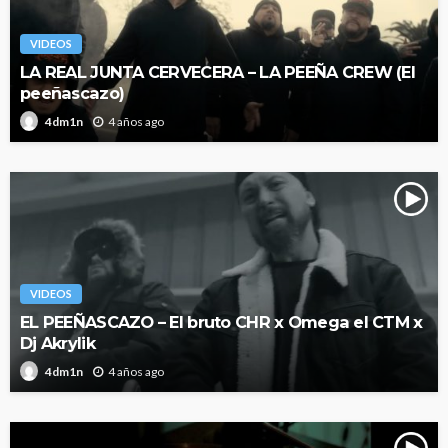
VIDEOS
LA REAL JUNTA CERVECERA – LA PEEÑA CREW (El
peeñascazo)
4 años ago
4dm1n
VIDEOS
EL PEEÑASCAZO – El bruto CHR x Omega el CTM x
Dj Akrylik
4 años ago
4dm1n