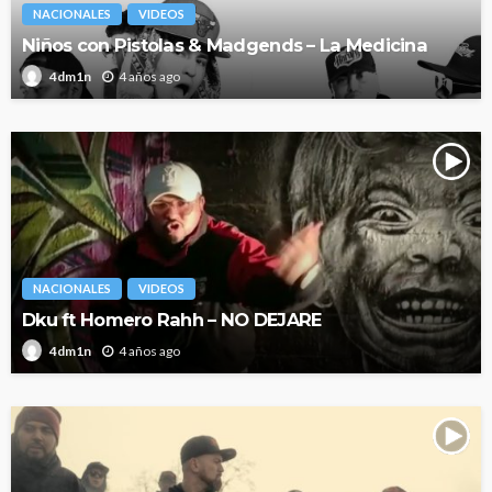
NACIONALES
VIDEOS
Niños con Pistolas & Madgends – La Medicina
4 años ago
4dm1n
NACIONALES
VIDEOS
Dku ft Homero Rahh – NO DEJARE
4 años ago
4dm1n