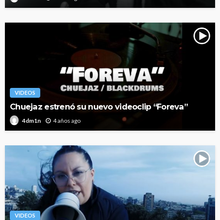
VIDEOS
Chuejaz estrenó su nuevo videoclip “Foreva”
4 años ago
4dm1n
VIDEOS