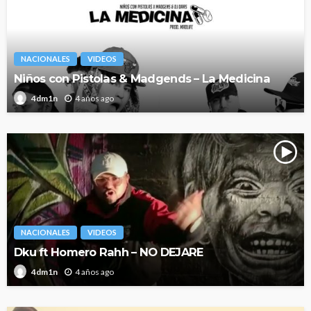
NACIONALES
VIDEOS
Niños con Pistolas & Madgends – La Medicina
4 años ago
4dm1n
NACIONALES
VIDEOS
Dku ft Homero Rahh – NO DEJARE
4 años ago
4dm1n