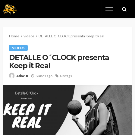
Home
videos
DETALLE O´CLOCK presenta Keep it Real
VIDEOS
DETALLE O´CLOCK presenta
Keep it Real
8 años ago
No tags
4dm1n