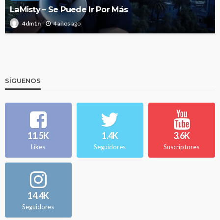
LaMisty – Se Puede Ir Por Más
4 años ago
4dm1n
SÍGUENOS
11.5K
1.4K
3.6K
Likes
Seguidores
Suscriptores
14.4K
Seguidores