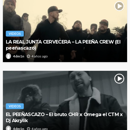
VIDEOS
LA REAL JUNTA CERVECERA – LA PEEÑA CREW (El
peeñascazo)
4 años ago
4dm1n
VIDEOS
EL PEEÑASCAZO – El bruto CHR x Omega el CTM x
Dj Akrylik
4 años ago
4dm1n