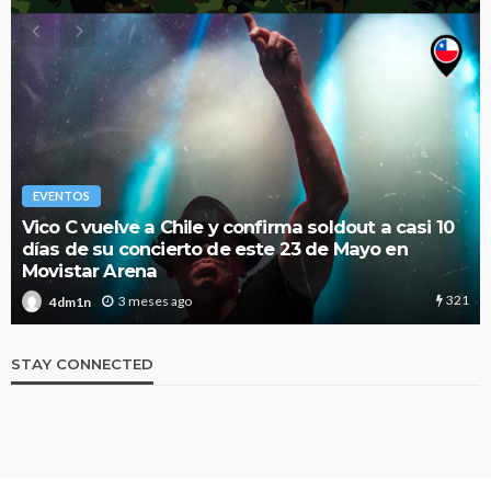
EVENTOS
Vico C vuelve a Chile y confirma soldout a casi 10
días de su concierto de este 23 de Mayo en
Movistar Arena
321
3 meses ago
4dm1n
STAY CONNECTED