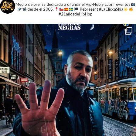
Medio de prensa dedicado a difundir el Hip-Hop y cubrir eventos
desde el 2005.
Represent #LaClickaShia
#21añosdeHipHop