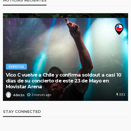
EVENTOS
Vico C vuelve a Chile y confirma soldout a casi 10
días de su concierto de este 23 de Mayo en
Movistar Arena
331
3 meses ago
4dm1n
STAY CONNECTED