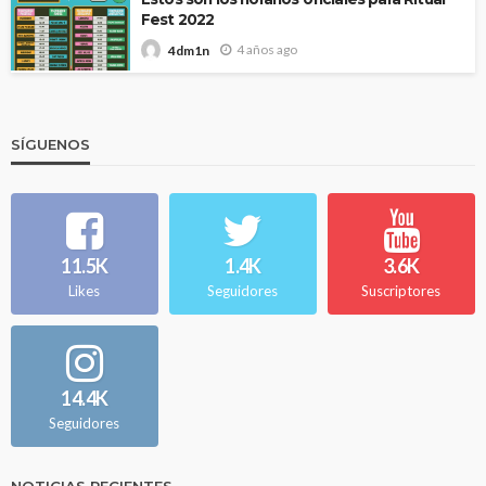
Fest 2022
4 años ago
4dm1n
SÍGUENOS
11.5K
1.4K
3.6K
Likes
Seguidores
Suscriptores
14.4K
Seguidores
NOTICIAS RECIENTES