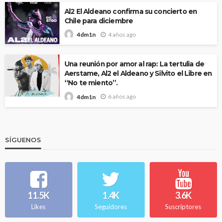
Al2 El Aldeano confirma su concierto en
Chile para diciembre
4 años ago
4dm1n
Una reunión por amor al rap: La tertulia de
Aerstame, Al2 el Aldeano y Silvito el Libre en
“No te miento”.
6 años ago
4dm1n
SÍGUENOS
11.5K
1.4K
3.6K
Likes
Seguidores
Suscriptores