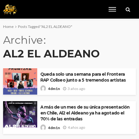
Home
Posts Tagged "AL2 EL ALDEANO"
Archive
AL2 EL ALDEANO
Queda solo una semana para el Frontera
RAP Coliseo junto a 5 tremendos artistas
3 años ago
4dm1n
A más de un mes de su única presentación
en Chile, Al2 el Aldeano ya ha agotado el
70% de las entradas
4 años ago
4dm1n