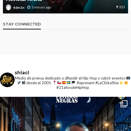
321
3 meses ago
4dm1n
STAY CONNECTED
shiacl
Medio de prensa dedicado a difundir el Hip-Hop y cubrir eventos
desde el 2005.
Represent #LaClickaShia
#21añosdeHipHop