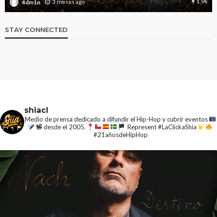
361
3 meses ago
4dm1n
STAY CONNECTED
shiacl
Medio de prensa dedicado a difundir el Hip-Hop y cubrir eventos
desde el 2005.
Represent #LaClickaShia
#21añosdeHipHop