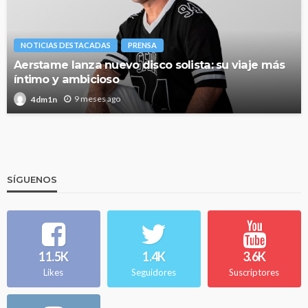
NOTICIAS DESTACADAS
PRENSA
Aerstame lanza nuevo disco solista: su viaje más
íntimo y ambicioso
9 meses ago
4dm1n
SÍGUENOS
11.5K
1.4K
3.6K
Likes
Seguidores
Suscriptores