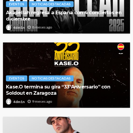
EVENTOS
NOTICIAS DESTACADAS
Akapellah regresa a España con 4 conciertos en
diciembre
8 meses ago
4dm1n
EVENTOS
NOTICIAS DESTACADAS
Kase.O termina su gira “33ºAniversario” con
Soldout en Zaragoza
9 meses ago
4dm1n