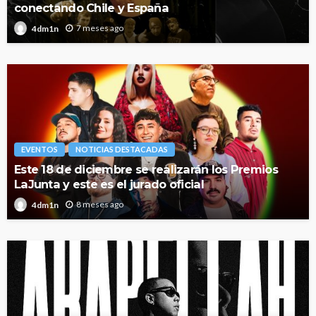
conectando Chile y España
7 meses ago
4dm1n
EVENTOS
NOTICIAS DESTACADAS
Este 18 de diciembre se realizarán los Premios
LaJunta y este es el jurado oficial
8 meses ago
4dm1n