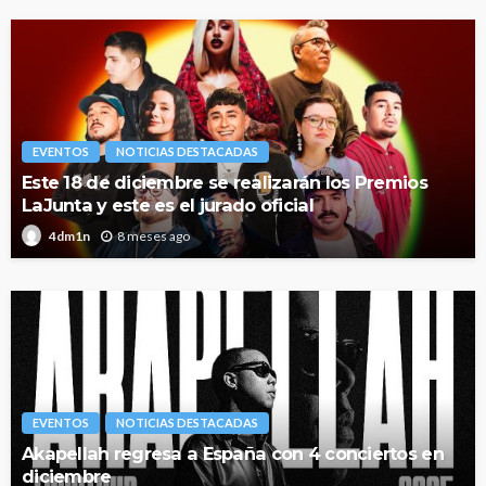
EVENTOS
NOTICIAS DESTACADAS
Este 18 de diciembre se realizarán los Premios
LaJunta y este es el jurado oficial
8 meses ago
4dm1n
EVENTOS
NOTICIAS DESTACADAS
Akapellah regresa a España con 4 conciertos en
diciembre