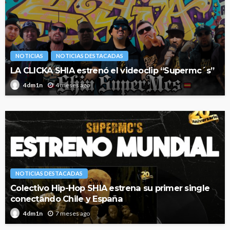
NOTICIAS
NOTICIAS DESTACADAS
LA CLICKA SHIA estrenó el videoclip “Supermc´s”
4 meses ago
4dm1n
NOTICIAS DESTACADAS
Colectivo Hip-Hop SHIA estrena su primer single
conectando Chile y España
7 meses ago
4dm1n