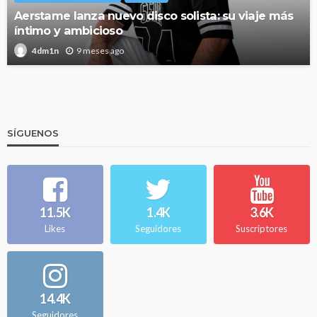
Aerstame lanza nuevo disco solista: su viaje más
íntimo y ambicioso
9 meses ago
4dm1n
SÍGUENOS
11.5K
1.4K
3.6K
Likes
Seguidores
Suscriptores
14.4K
Seguidores