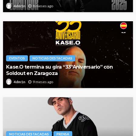
8 meses ago
4dm1n
EVENTOS
NOTICIAS DESTACADAS
Kase.O termina su gira “33ºAniversario” con
Soldout en Zaragoza
9 meses ago
4dm1n
NOTICIAS DESTACADAS
PRENSA