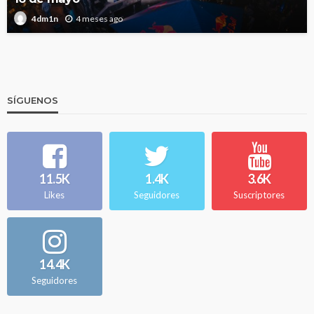
4 meses ago
4dm1n
SÍGUENOS
11.5K
1.4K
3.6K
Likes
Seguidores
Suscriptores
14.4K
Seguidores