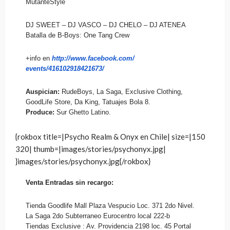
MutanteStyle
DJ SWEET – DJ VASCO – DJ CHELO – DJ ATENEA
Batalla de B-Boys: One Tang Crew
+info en
http://www.facebook.com/
events/416102918421673/
Auspician:
RudeBoys, La Saga, Exclusive Clothing,
GoodLife Store, Da King, Tatuajes Bola 8.
Produce:
Sur Ghetto Latino.
{rokbox title=|Psycho Realm & Onyx en Chile| size=|150
320| thumb=|images/stories/psychonyx.jpg|
}images/stories/psychonyx.jpg{/rokbox}
Venta Entradas sin recargo:
Tienda Goodlife Mall Plaza Vespucio Loc. 371 2do Nivel.
La Saga 2do Subterraneo Eurocentro local 222-b
Tiendas Exclusive : Av. Providencia 2198 loc. 45 Portal