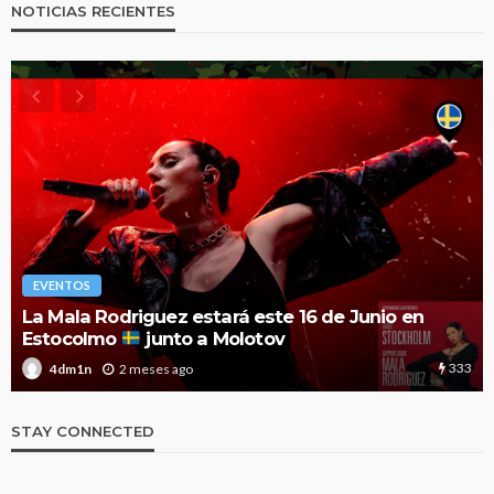
NOTICIAS RECIENTES
EVENTOS
El Festival Noches Mágicas anuncia el cartel de
2026 con nuevas y esperadas confirmaciones
1.9k
3 meses ago
4dm1n
STAY CONNECTED