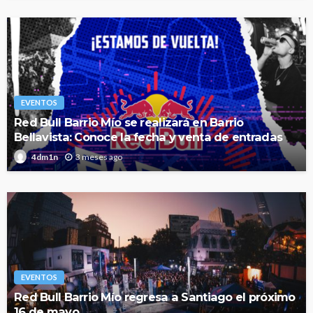
EVENTOS
Red Bull Barrio Mío se realizará en Barrio
Bellavista: Conoce la fecha y venta de entradas
3 meses ago
4dm1n
EVENTOS
Red Bull Barrio Mío regresa a Santiago el próximo
16 de mayo