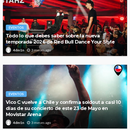
EVENTOS
Todo lo que debes saber sobre la nueva
temporada 2026 de Red Bull Dance Your Style
3 meses ago
4dm1n
EVENTOS
Vico C vuelve a Chile y confirma soldout a casi 10
días de su concierto de este 23 de Mayo en
Movistar Arena
3 meses ago
4dm1n