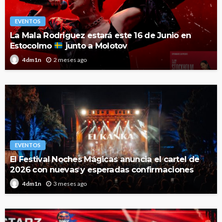
EVENTOS
La Mala Rodriguez estará este 16 de Junio en
Estocolmo
junto a Molotov
2 meses ago
4dm1n
EVENTOS
El Festival Noches Mágicas anuncia el cartel de
2026 con nuevas y esperadas confirmaciones
3 meses ago
4dm1n