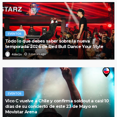
EVENTOS
Todo lo que debes saber sobre la nueva
temporada 2026 de Red Bull Dance Your Style
3 meses ago
4dm1n
EVENTOS
Vico C vuelve a Chile y confirma soldout a casi 10
días de su concierto de este 23 de Mayo en
Movistar Arena