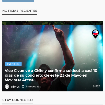
NOTICIAS RECIENTES
EVENTOS
0
La Mala Rodriguez estará este 16 de Junio en
Estocolmo
junto a Molotov
321
330
2 meses ago
4dm1n
STAY CONNECTED