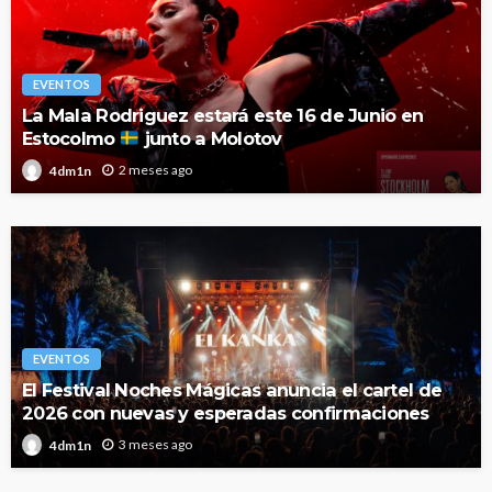
EVENTOS
La Mala Rodriguez estará este 16 de Junio en
Estocolmo
junto a Molotov
2 meses ago
4dm1n
EVENTOS
El Festival Noches Mágicas anuncia el cartel de
2026 con nuevas y esperadas confirmaciones
3 meses ago
4dm1n