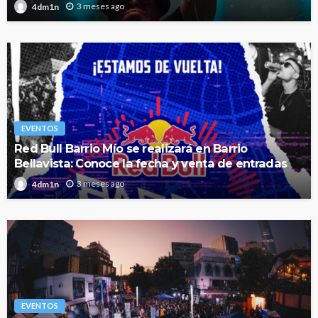
3 meses ago
4dm1n
EVENTOS
Red Bull Barrio Mío se realizará en Barrio
Bellavista: Conoce la fecha y venta de entradas
3 meses ago
4dm1n
EVENTOS