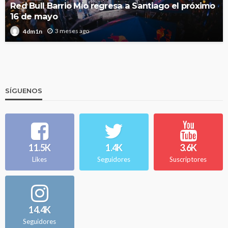
Red Bull Barrio Mío regresa a Santiago el próximo
16 de mayo
3 meses ago
4dm1n
SÍGUENOS
11.5K
1.4K
3.6K
Likes
Seguidores
Suscriptores
14.4K
Seguidores