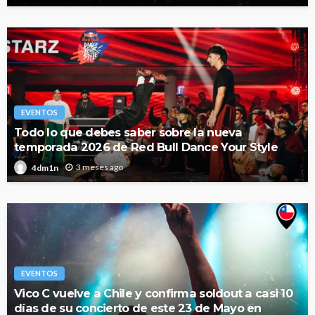
EVENTOS
Todo lo que debes saber sobre la nueva
temporada 2026 de Red Bull Dance Your Style
3 meses ago
4dm1n
EVENTOS
Vico C vuelve a Chile y confirma soldout a casi 10
días de su concierto de este 23 de Mayo en