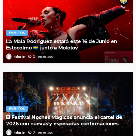
EVENTOS
La Mala Rodriguez estará este 16 de Junio en
Estocolmo
junto a Molotov
2 meses ago
4dm1n
EVENTOS
El Festival Noches Mágicas anuncia el cartel de
2026 con nuevas y esperadas confirmaciones
3 meses ago
4dm1n