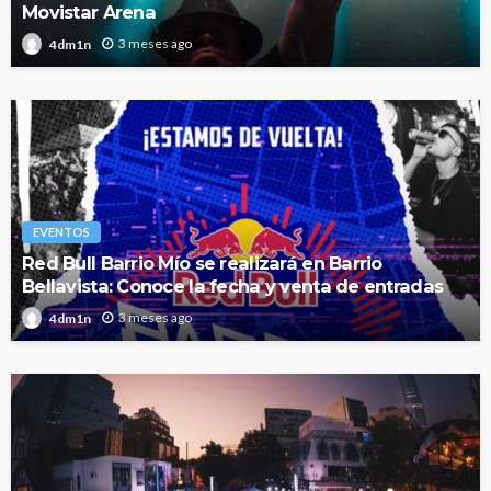
Movistar Arena
3 meses ago
4dm1n
EVENTOS
Red Bull Barrio Mío se realizará en Barrio
Bellavista: Conoce la fecha y venta de entradas
3 meses ago
4dm1n