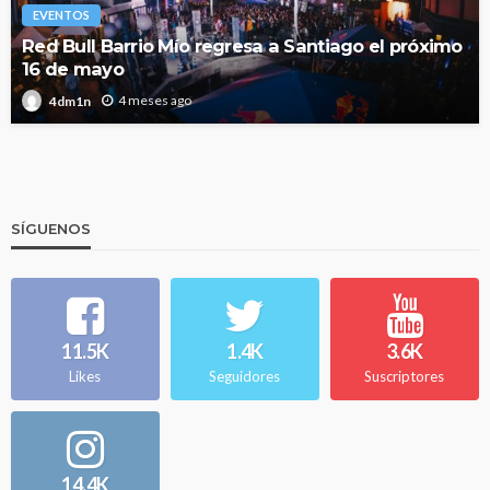
EVENTOS
Red Bull Barrio Mío regresa a Santiago el próximo
16 de mayo
4 meses ago
4dm1n
SÍGUENOS
11.5K
1.4K
3.6K
Likes
Seguidores
Suscriptores
14.4K