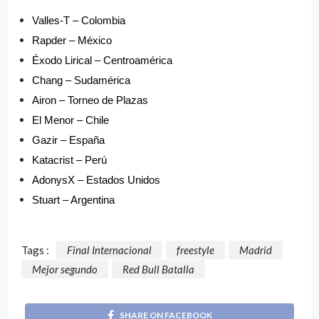
Valles-T – Colombia
Rapder – México
Éxodo Lirical – Centroamérica
Chang – Sudamérica
Airon – Torneo de Plazas
El Menor – Chile
Gazir – España
Katacrist – Perú
AdonysX – Estados Unidos
Stuart – Argentina
Tags :
Final Internacional
freestyle
Madrid
Mejor segundo
Red Bull Batalla
SHARE ON FACEBOOK