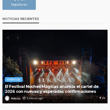
Seguidores
NOTICIAS RECIENTES
EVENTOS
Todo lo que debes saber sobre la nueva
temporada 2026 de Red Bull Dance Your Style
375
3 meses ago
4dm1n