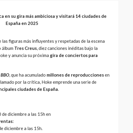
a en su gira más ambiciosa y visitará 14 ciudades de
España en 2025
e las figuras más influyentes y respetadas de la escena
o álbum
Tres Creus
, diez canciones inéditas bajo la
Hoke y anuncia su próxima
gira de conciertos para
,
BBO
, que ha acumulado
millones de reproducciones
en
clamado por la crítica, Hoke emprende una serie de
ncipales ciudades de España
.
EVENTOS
le y
 casi 10
La Mala Rodriguez estará
0 de diciembre a las 15h en
to de este
este 16 de Junio en
ventas:
istar
Estocolmo
junto a
e diciembre a las 15h.