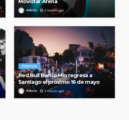
Movistar Arena
4dm1n
3 meses ago
EVENTOS
Red Bull Barrio Mío regresa a
Santiago el próximo 16 de mayo
4dm1n
3 meses ago