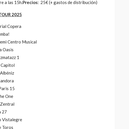
Molotov
e a las 15h.
Precios:
25€ (+ gastos de distribución)
321
329
4dm1n
2 meses ago
TOUR 2025
rial Copera
amba!
remi Centro Musical
a Oasis
zzmatazz 1
 Capitol
 Albéniz
 Pandora
Paris 15
The One
 Zentral
a 27
o Vistalegre
de Toros