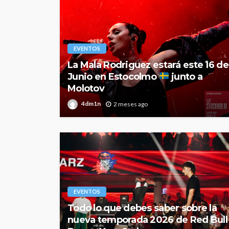
EVENTOS
La Mala Rodriguez estará este 16 de
Junio en Estocolmo
junto a
Molotov
4dm1n
2 meses ago
EVENTOS
Todo lo que debes saber sobre la
nueva temporada 2026 de Red Bull