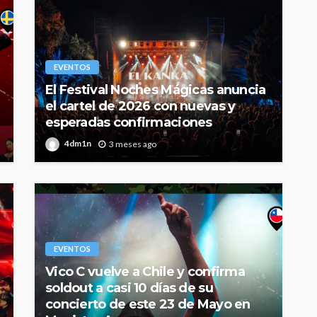
EVENTOS
El Festival Noches Mágicas anuncia
el cartel de 2026 con nuevas y
esperadas confirmaciones
4dm1n
3 meses ago
EVENTOS
Vico C vuelve a Chile y confirma
soldout a casi 10 días de su
concierto de este 23 de Mayo en