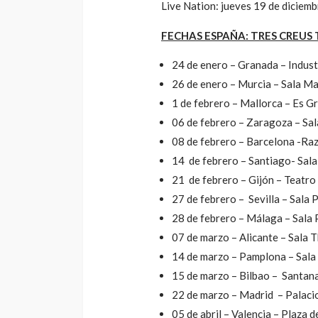
Arena
Live Nation: jueves 19 de diciembr
4dm1n
3 meses ago
FECHAS ESPAÑA: TRES CREUS 
24 de enero – Granada – Indust
26 de enero – Murcia – Sala M
1 de febrero – Mallorca – Es G
06 de febrero – Zaragoza – Sal
08 de febrero – Barcelona -Ra
14 de febrero – Santiago- Sala
21 de febrero – Gijón – Teatro
27 de febrero – Sevilla – Sala
28 de febrero – Málaga – Sala 
07 de marzo – Alicante – Sala 
14 de marzo – Pamplona – Sala
15 de marzo – Bilbao – Santan
22 de marzo – Madrid – Palaci
05 de abril – Valencia – Plaza 