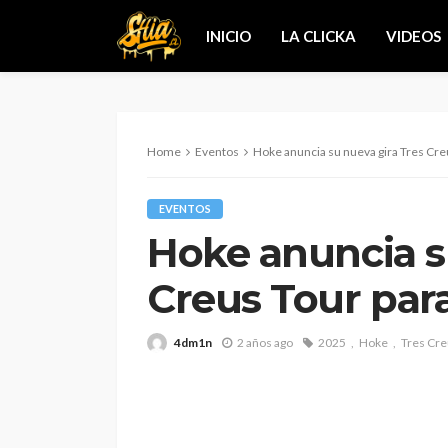
INICIO
LA CLICKA
VIDEOS
Home
Eventos
Hoke anuncia su nueva gira Tres Cre
EVENTOS
Hoke anuncia s
Creus Tour par
4dm1n
2 años ago
2025
Hoke
Tres Cre