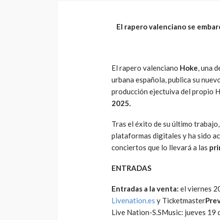
El rapero valenciano se embarc
El rapero valenciano
Hoke
, una d
urbana española, publica su nuev
producción ejectuiva del propio 
2025.
Tras el éxito de su último trabajo
plataformas digitales y ha sido a
conciertos que lo llevará a las
pri
EVENTOS
ENTRADAS
Vico C vuelve a Chi
confirma soldout a
Entradas a la venta:
el viernes 2
días de su concier
Livenation.es
y Ticketmaster
Pre
23 de Mayo en Mov
Live Nation-S.SMusic: jueves 19 d