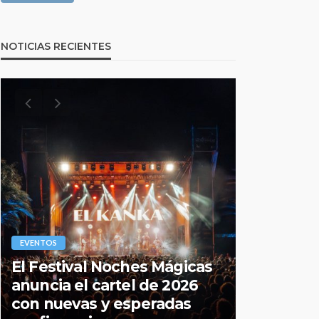
NOTICIAS RECIENTES
EVENTOS
EVENTOS
El Festival Noches Mágicas
Todo lo q
anuncia el cartel de 2026
sobre la
con nuevas y esperadas
2026 de 