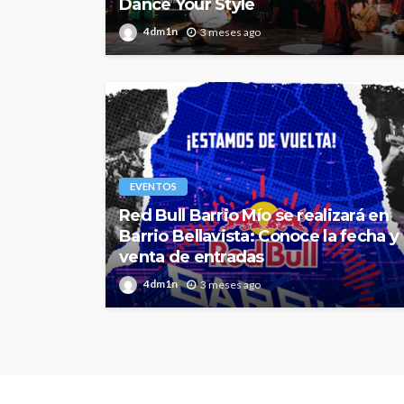
Dance Your Style
4dm1n
3 meses ago
EVENTOS
Red Bull Barrio Mío se realizará en
Barrio Bellavista: Conoce la fecha y
venta de entradas
4dm1n
3 meses ago