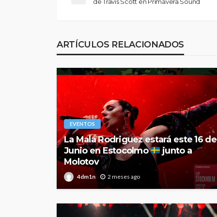
de Travis Scott en Primavera Sound
ARTÍCULOS RELACIONADOS
EVENTOS
La Mala Rodriguez estará este 16 de
Junio en Estocolmo
junto a
Molotov
4dm1n
2 meses ago