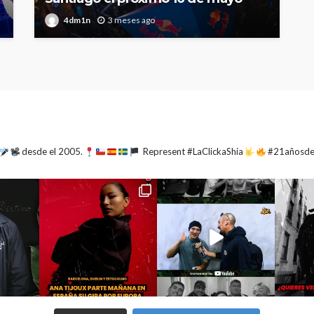
4dm1n
3 meses ago
desde el 2005.
Represent #LaClickaShia
#21añosd