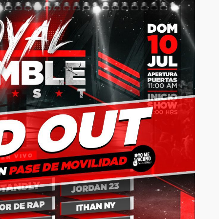
EVENTOS
le y
 casi 10
La Mala Rodriguez estará
to de este
este 16 de Junio en
istar
Estocolmo
junto a