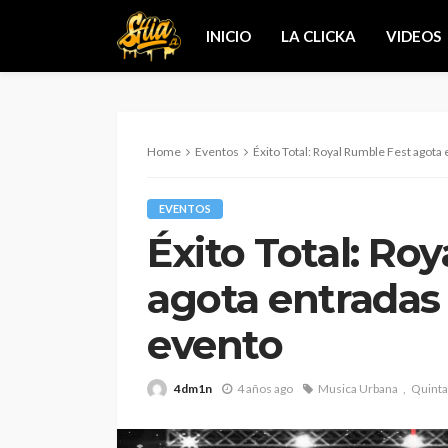
INICIO
LA CLICKA
VIDEOS
Home
Eventos
Éxito Total: Royal Rumble Fest agota
EVENTOS
Éxito Total: Ro
agota entradas
evento
4dm1n
4 años ago
Musica Urbana
Quinta