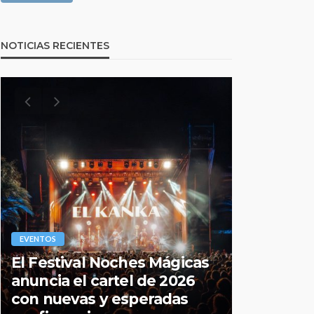
NOTICIAS RECIENTES
EVENTOS
EVENTOS
El Festival Noches Mágicas
Todo lo q
anuncia el cartel de 2026
sobre la
con nuevas y esperadas
2026 de 