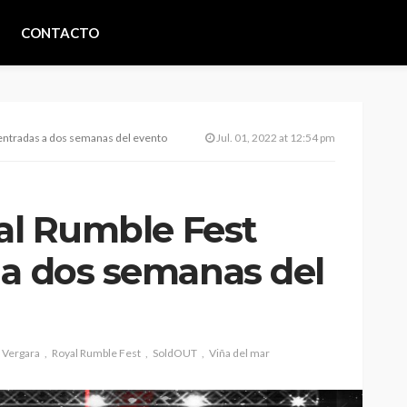
CONTACTO
 entradas a dos semanas del evento
Jul. 01, 2022 at 12:54 pm
yal Rumble Fest
 a dos semanas del
 Vergara
Royal Rumble Fest
SoldOUT
Viña del mar