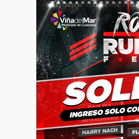
EVENTOS
Vico C vuelve a Chi
confirma soldout a
días de su concier
23 de Mayo en Mov