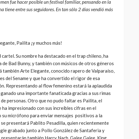
amen fue hacer posible un festival familiar, pensando en la
a tiene entre sus seguidores. En tan sólo 2 días vendió más
legante, Pailita ¡y muchos más!
 cartel. Su nombre ha destacado en el trap chileno, ha
la de Bad Bunny, y también con músicos de otros géneros
 también Arte Elegante, conocido rapero de Valparaíso,
es del Sename y que ha convertido el rigor de esa
ión. Representando al flow femenino estará la aplaudida
a ganado una importante fanaticada gracias a sus rimas
 de personas. Otro que no pudo faltar es Pailita, el
ha impresionado con sus increíbles cifras en el
do su micrófono para enviar mensajes positivos a la
 se presentará Pablito Pesadilla, quien recientemente
gle grabado junto a Pollo González de Santaferia y
 presentarán también Harry Nach, Galee Galee, King