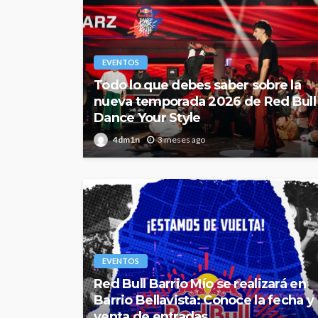
EVENTOS
Todo lo que debes saber sobre la
nueva temporada 2026 de Red Bull
Dance Your Style
4dm1n
3 meses ago
EVENTOS
Red Bull Barrio Mío se realizará en
Barrio Bellavista: Conoce la fecha y
venta de entradas