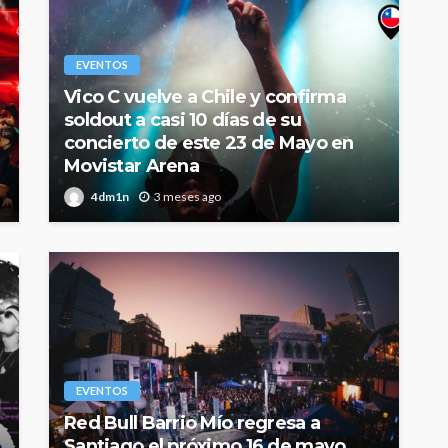
EVENTOS
Vico C vuelve a Chile y confirma
soldout a casi 10 días de su
concierto de este 23 de Mayo en
Movistar Arena
4dm1n
3 meses ago
EVENTOS
Red Bull Barrio Mío regresa a
Santiago el próximo 16 de mayo