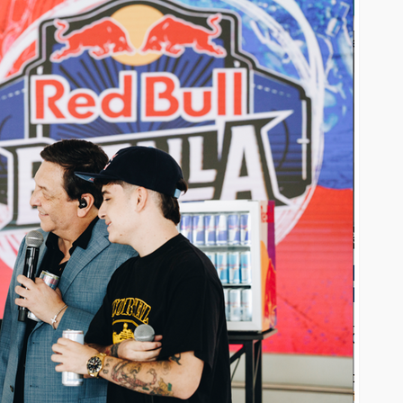
EVENTOS
le y
 casi 10
La Mala Rodriguez estará
to de este
este 16 de Junio en
istar
Estocolmo
junto a