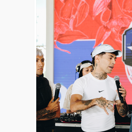
EVENTOS
Vico C vuelve a Chi
confirma soldout a
días de su concier
23 de Mayo en Mov