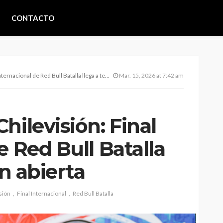
CONTACTO
onal de Red Bull Batalla llega a televisión abierta
Mar. 15, 2026 at 7:42 am
hilevisión: Final
e Red Bull Batalla
ón abierta
sión
Final Internacional
Red Bull Batalla