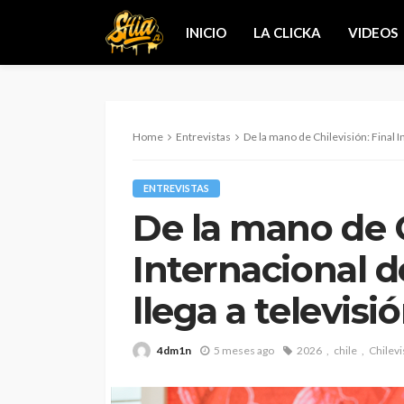
INICIO
LA CLICKA
VIDEOS
Home
Entrevistas
De la mano de Chilevisión: Final Internaci
ENTREVISTAS
De la mano de C
Internacional d
llega a televisi
4dm1n
5 meses ago
2026
chile
Chilevi